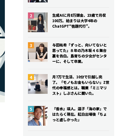
生成AIに月8万課金、23歳で月収
生成AIに月8万課金、23歳で月収
100万。始まりは大学4年の
100万。始まりは大学4年の
ChatGPT“宿題代行”。
ChatGPT“宿題代行”。
与田祐希「ずっと、向いてないと
与田祐希「ずっと、向いてないと
思ってた」８年の乃木坂４６舞台
思ってた」８年の乃木坂４６舞台
裏を告白。島育ちの少女がセンタ
裏を告白。島育ちの少女がセンタ
ーに、そして卒業。
ーに、そして卒業。
月7万で生活、10分で引越し完
月7万で生活、10分で引越し完
了。「モノもお金もいらない」Z世
了。「モノもお金もいらない」Z世
代の幸福感とは。職業「ミニマリ
代の幸福感とは。職業「ミニマリ
スト」しぶさんに聞いた。
スト」しぶさんに聞いた。
『香水』瑛人。逗子「海の家」で
『香水』瑛人。逗子「海の家」で
はたらく現在。紅白出場後「ちょ
はたらく現在。紅白出場後「ちょ
っと虚しかった」
っと虚しかった」