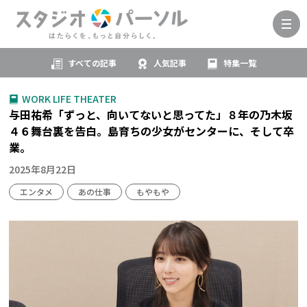
すべての記事
人気記事
特集一覧
WORK LIFE THEATER
与田祐希「ずっと、向いてないと思ってた」８年の乃木坂
４６舞台裏を告白。島育ちの少女がセンターに、そして卒
業。
2025年8月22日
エンタメ
あの仕事
もやもや