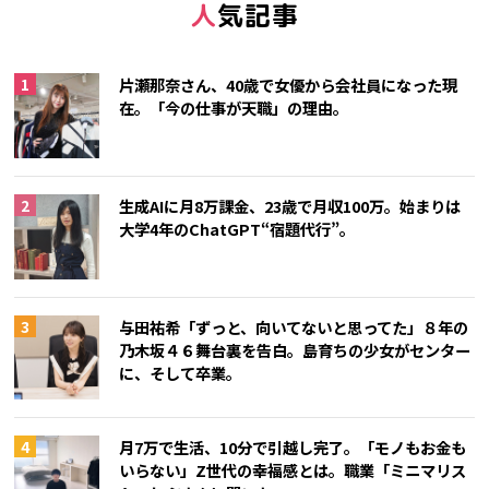
人気記事
片瀬那奈さん、40歳で女優から会社員になった現
在。「今の仕事が天職」の理由。
生成AIに月8万課金、23歳で月収100万。始まりは
大学4年のChatGPT“宿題代行”。
与田祐希「ずっと、向いてないと思ってた」８年の
乃木坂４６舞台裏を告白。島育ちの少女がセンター
に、そして卒業。
月7万で生活、10分で引越し完了。「モノもお金も
いらない」Z世代の幸福感とは。職業「ミニマリス