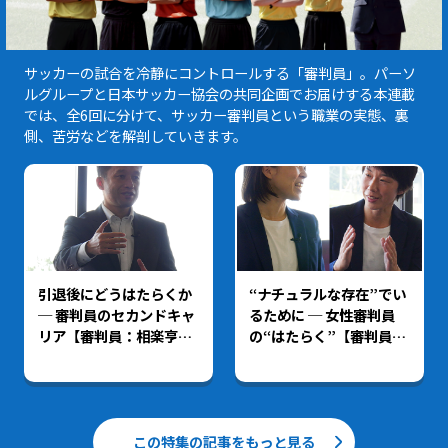
サッカーの試合を冷静にコントロールする「審判員」。パーソ
ルグループと日本サッカー協会の共同企画でお届けする本連載
では、全6回に分けて、サッカー審判員という職業の実態、裏
側、苦労などを解剖していきます。
引退後にどうはたらくか
“ナチュラルな存在”でい
─ 審判員のセカンドキャ
るために ─ 女性審判員
リア【審判員：相楽亨さ
の“はたらく”【審判員：
ん】
坊薗真琴さん・緒方実央
さん】
この特集の記事をもっと見る