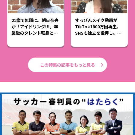
21歳で無職に。朝日奈央
すっぴんメイク動画が
が「アイドリング!!!」卒
TikTok1800万回再生、
業後のタレント転身と葛
SNSも独立を後押し。森
藤を語る。
香澄さん＆佐久間宣行さ
んの“はたらく”トーク
この特集の記事をもっと見る