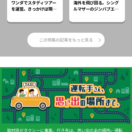
ワンダでスタディツアー
海外を飛び回る。シング
を運営。きっかけは現地
ルマザーのジンバブエで
で感じた“無力さ”
のはたらき方
この特集の記事をもっと見る
取材班がタクシーに乗車。行き先は、思い出のあの場所――。運転