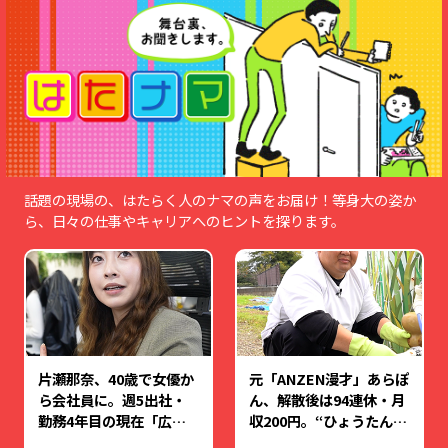
話題の現場の、はたらく人のナマの声をお届け！等身大の姿か
ら、日々の仕事やキャリアへのヒントを探ります。
片瀬那奈、40歳で女優か
元「ANZEN漫才」あらぽ
ら会社員に。週5出社・
ん、解散後は94連休・月
勤務4年目の現在「広告
収200円。“ひょうたん芸
塔と思われるけど、実態
人”で海外個展へ