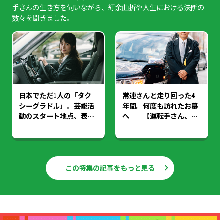
手さんの生き方を伺いながら、紆余曲折や人生における決断の
数々を聞きました。
日本でただ1人の「タク
常連さんと走り回った4
シーグラドル」。芸能活
年間。何度も訪れたお墓
動のスタート地点、表参
へ──【運転手さん、思
道へ──【運転手さん、
い出の場所まで（3）】
思い出の場所まで
（4）】
この特集の記事をもっと見る