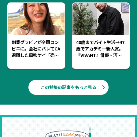
副業グラビアが全国コン
40歳までバイト生活→47
ビニに。会社にバレてCA
歳でアカデミー新人賞。
退職した風吹ケイ「売れ
『VIVANT』俳優・河内
ても不安でNISA勉強中」
大和が「ぼくは遅咲きじ
ゃない」と語る理由
この特集の記事をもっと見る