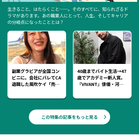
生きること、はたらくこと──。そのすべてに、知られざるド
ラマがあります。あの職業人にとって、人生、そしてキャリア
の分岐点になったこととは？
副業グラビアが全国コン
40歳までバイト生活→47
ビニに。会社にバレてCA
歳でアカデミー新人賞。
退職した風吹ケイ「売れ
『VIVANT』俳優・河内
ても不安でNISA勉強中」
大和が「ぼくは遅咲きじ
ゃない」と語る理由
この特集の記事をもっと見る