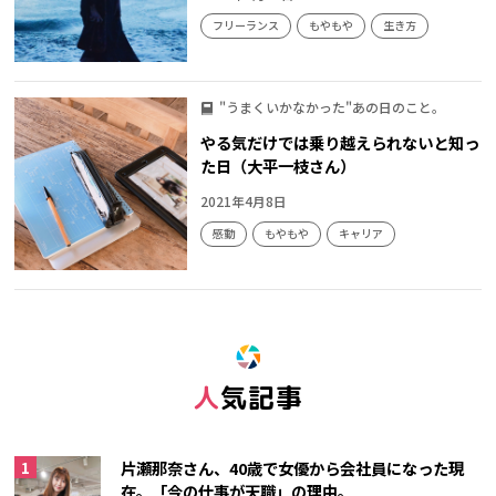
フリーランス
もやもや
生き方
"うまくいかなかった"あの日のこと。
やる気だけでは乗り越えられないと知っ
た日（大平一枝さん）
2021年4月8日
感動
もやもや
キャリア
人気記事
片瀬那奈さん、40歳で女優から会社員になった現
在。「今の仕事が天職」の理由。