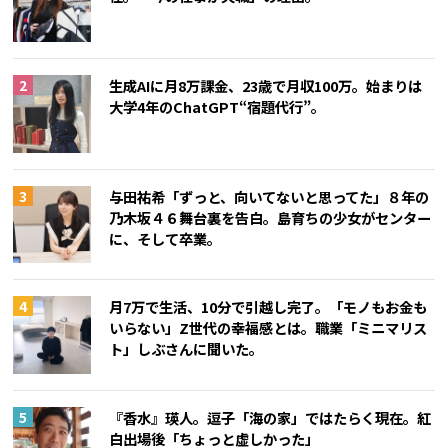
生成AIに月8万課金、23歳で月収100万。始まりは
大学4年のChatGPT“宿題代行”。
与田祐希「ずっと、向いてないと思ってた」８年の
乃木坂４６舞台裏を告白。島育ちの少女がセンター
に、そして卒業。
月7万で生活、10分で引越し完了。「モノもお金も
いらない」Z世代の幸福感とは。職業「ミニマリス
ト」しぶさんに聞いた。
『香水』瑛人。逗子「海の家」ではたらく現在。紅
白出場後「ちょっと虚しかった」