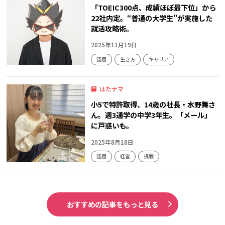
「TOEIC300点、成績ほぼ最下位」から
22社内定。“普通の大学生”が実施した
就活攻略術。
2025年11月19日
話題
生き方
キャリア
はたナマ
小5で特許取得、14歳の社長・水野舞さ
ん。週3通学の中学3年生。「メール」
に戸惑いも。
2025年8月18日
話題
経営
挑戦
おすすめの記事をもっと見る