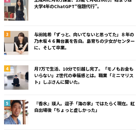
大学4年のChatGPT“宿題代行”。
与田祐希「ずっと、向いてないと思ってた」８年の
乃木坂４６舞台裏を告白。島育ちの少女がセンター
に、そして卒業。
月7万で生活、10分で引越し完了。「モノもお金も
いらない」Z世代の幸福感とは。職業「ミニマリス
ト」しぶさんに聞いた。
『香水』瑛人。逗子「海の家」ではたらく現在。紅
白出場後「ちょっと虚しかった」