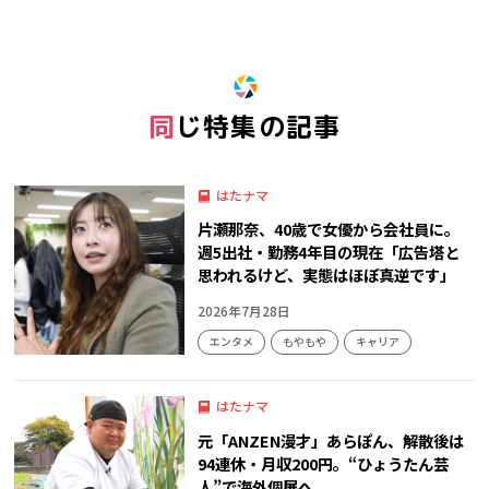
同じ特集の記事
はたナマ
片瀬那奈、40歳で女優から会社員に。
週5出社・勤務4年目の現在「広告塔と
思われるけど、実態はほぼ真逆です」
2026年7月28日
エンタメ
もやもや
キャリア
はたナマ
元「ANZEN漫才」あらぽん、解散後は
94連休・月収200円。“ひょうたん芸
人”で海外個展へ