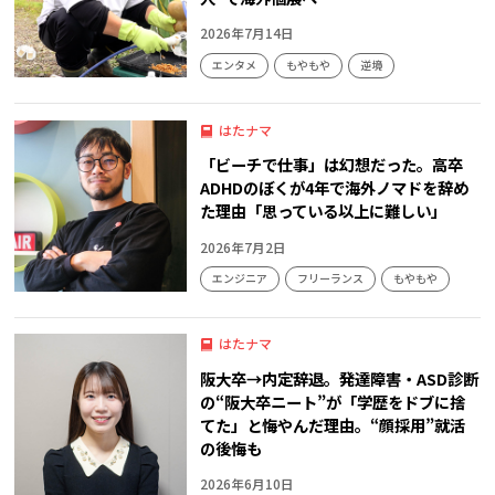
2026年7月14日
エンタメ
もやもや
逆境
はたナマ
「ビーチで仕事」は幻想だった。高卒
ADHDのぼくが4年で海外ノマドを辞め
た理由「思っている以上に難しい」
2026年7月2日
エンジニア
フリーランス
もやもや
はたナマ
阪大卒→内定辞退。発達障害・ASD診断
の“阪大卒ニート”が「学歴をドブに捨
てた」と悔やんだ理由。“顔採用”就活
の後悔も
2026年6月10日