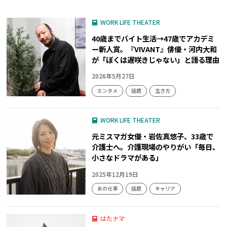
WORK LIFE THEATER
40歳までバイト生活→47歳でアカデミ
ー新人賞。『VIVANT』俳優・河内大和
が「ぼくは遅咲きじゃない」と語る理由
2026年5月27日
エンタメ
話題
生き方
WORK LIFE THEATER
元ミスマガ女優・岩佐真悠子、33歳で
介護士へ。介護現場のやりがい「毎日、
小さなドラマがある」
2025年12月19日
あの仕事
話題
キャリア
はたナマ