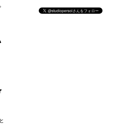
。
か
マ
と