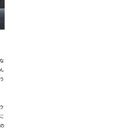
な
ん
う
ウ
に
の