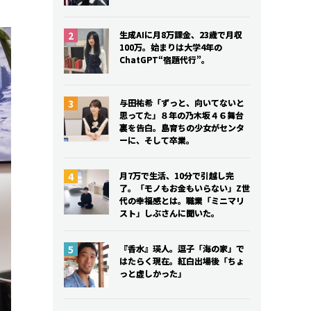
生成AIに月8万課金、23歳で月収
生成AIに月8万課金、23歳で月収
100万。始まりは大学4年の
100万。始まりは大学4年の
ChatGPT“宿題代行”。
ChatGPT“宿題代行”。
与田祐希「ずっと、向いてないと
与田祐希「ずっと、向いてないと
思ってた」８年の乃木坂４６舞台
思ってた」８年の乃木坂４６舞台
裏を告白。島育ちの少女がセンタ
裏を告白。島育ちの少女がセンタ
ーに、そして卒業。
ーに、そして卒業。
月7万で生活、10分で引越し完
月7万で生活、10分で引越し完
了。「モノもお金もいらない」Z世
了。「モノもお金もいらない」Z世
代の幸福感とは。職業「ミニマリ
代の幸福感とは。職業「ミニマリ
スト」しぶさんに聞いた。
スト」しぶさんに聞いた。
『香水』瑛人。逗子「海の家」で
『香水』瑛人。逗子「海の家」で
はたらく現在。紅白出場後「ちょ
はたらく現在。紅白出場後「ちょ
っと虚しかった」
っと虚しかった」