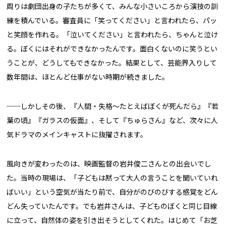
周りは劇団出身の子たちが多くて、みんな小さいころから演技の訓
練を積んでいる。審査員に「笑ってください」と言われたら、パッ
と笑顔を作れる。「泣いてください」と言われたら、ちゃんと泣け
る。ぼくにはそれができなかったんです。面白くないのに笑うとい
うことが、どうしてもできなかった。結果として、芸能界入りして
数年間は、ほとんど仕事がない時期が続きました。
──しかしその後、『人間・失格〜たとえばぼくが死んだら』『若
葉の頃』『ガラスの仮面』、そして『ちゅらさん』など、次々に人
気ドラマのメインキャストに抜擢されます。
風向きが変わったのは、映画監督の岩井俊二さんとの出会いでし
た。当時の現場は、「子どもは黙って大人の言うことを聞いていれ
ばいい」という空気が当たり前で、自分がのびのびする感覚をどん
どん失っていたんです。でも岩井さんは、子どものぼくと同じ目線
に立って、自然体の姿を引き出そうとしてくれた。はじめて「お芝