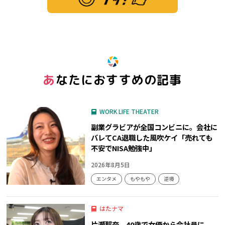
※ この記事は「グッ！」済みです。もう一度押すと解除されます。
あなたにおすすめの記事
WORK LIFE THEATER
副業グラビアが全国コンビニに。会社に
バレてCA退職した風吹ケイ「売れても
不安でNISA勉強中」
2026年8月5日
エンタメ
もやもや
逆境
はたナマ
片瀬那奈、40歳で女優から会社員に。