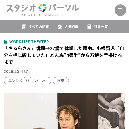
すべての記事
人気記事
特集一覧
WORK LIFE THEATER
『ちゅらさん』俳優→27歳で休業した理由。小橋賢児「自
分を押し殺していた」どん底”4畳半”から万博を手掛ける
まで
2026年5月27日
エンタメ
もやもや
逆境