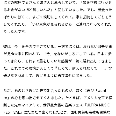
ほどの部屋で奥さんと娘さんと暮らしていて、「娘を学校に行かせ
るお金がないほど貧しいんだ」と話していました。でも、出会った
ばかりのぼくに、すごく親切にしてくれて。家に招待してごちそう
してくれたり、「いい景色が見られるから」と連れて行ってくれた
りしたんです。
彼は「今」を全力で生きている。一方でぼくは、戻れない過去やま
だ見ぬ未来に囚われて、「今」をないがしろにしている。日本に帰
ってきたら、それまで蓋をしていた感情が一気に溢れ出してきまし
た。これまでの環境が苦しくて苦しくて、耐えられなくて……。俳
優活動を休止して、逃げるように再び海外に出ました。
ただ、あのとき逃げた先で出会ったものが、ぼくに再び「want
to」の心を思い出させてくれました。たとえば、アメリカを車で横
断した先のマイアミで、世界最大級の音楽フェス『ULTRA MUSIC
FESTIVAL』にたまたま出くわしたとき。国も言葉も宗教も関係な