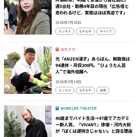
週5出社・勤務4年目の現在「広告塔と
思われるけど、実態はほぼ真逆です」
2026年7月28日
エンタメ
もやもや
キャリア
はたナマ
元「ANZEN漫才」あらぽん、解散後は
94連休・月収200円。“ひょうたん芸
人”で海外個展へ
2026年7月14日
エンタメ
もやもや
逆境
WORK LIFE THEATER
40歳までバイト生活→47歳でアカデミ
ー新人賞。『VIVANT』俳優・河内大和
が「ぼくは遅咲きじゃない」と語る理由