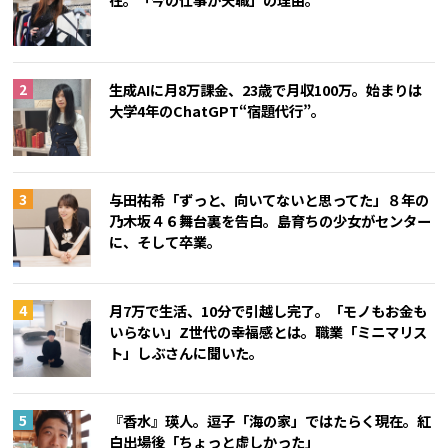
生成AIに月8万課金、23歳で月収100万。始まりは
大学4年のChatGPT“宿題代行”。
与田祐希「ずっと、向いてないと思ってた」８年の
乃木坂４６舞台裏を告白。島育ちの少女がセンター
に、そして卒業。
月7万で生活、10分で引越し完了。「モノもお金も
いらない」Z世代の幸福感とは。職業「ミニマリス
ト」しぶさんに聞いた。
『香水』瑛人。逗子「海の家」ではたらく現在。紅
白出場後「ちょっと虚しかった」