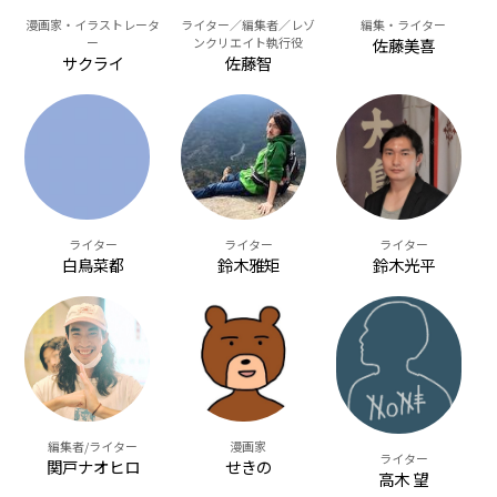
漫画家・イラストレータ
ライター／編集者／レゾ
編集・ライター
ー
ンクリエイト執行役
佐藤美喜
サクライ
佐藤智
ライター
ライター
ライター
白鳥菜都
鈴木雅矩
鈴木光平
編集者/ライター
漫画家
ライター
関戸ナオヒロ
せきの
高木 望