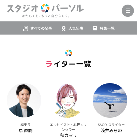
すべての記事
人気記事
特集一覧
ライター一覧
編集長
SAGOJOライター
エッセイスト・心理カウ
原 直嗣
浅井みらの
ンセラー
秋カヲリ