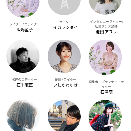
インタビューライター/
ライター
ライター / エディター
社交ダンス講師
イガラシダイ
飯嶋藍子
池田 アユリ
水辺のエディター
作家 / ライター
編集者・プランナー・ラ
石川淑直
いしかわゆき
イター
石澤萌