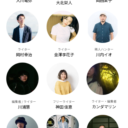
大川竜弥
岡田果子
大北栄人
ライター
ライター
稀人ハンター
岡村幸治
金澤李花子
川内イオ
ライター・編集者
編集者 / ライター
フリーライター
カンダマリン
川浦慧
神田 佳恵