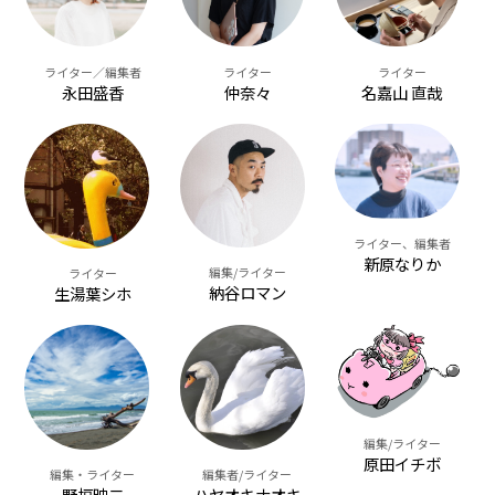
ライター／編集者
ライター
ライター
永田盛香
名嘉山 直哉
仲奈々
ライター、編集者
新原なりか
編集/ライター
ライター
納谷ロマン
生湯葉シホ
編集/ライター
原田イチボ
編集・ライター
編集者/ライター
野垣映二
ハヤオキナオキ