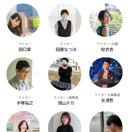
ライター
ライター / 広報
ライター
田口愛
粒衣杏
田邉なつほ
ライター＆編集者
ライター
ライター / 編集者
友清哲
手塚裕之
徳山チカ