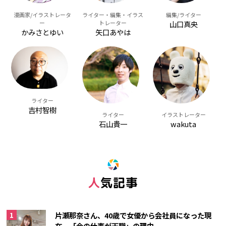
漫画家/イラストレータ
ライター・編集・イラス
編集/ライター
ー
トレーター
山口真央
かみさとゆい
矢口あやは
ライター
吉村智樹
イラストレーター
ライター
wakuta
石山貴一
人気記事
片瀬那奈さん、40歳で女優から会社員になった現
在。「今の仕事が天職」の理由。