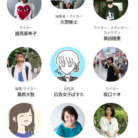
編集者・ライター
久野剛士
ライター、エディター、
ライター
カメラマン
國見亜希子
黒田隆憲
会社員
ライター
編集/ライター
広告女子ぱすた
坂口ナオ
桑原大智