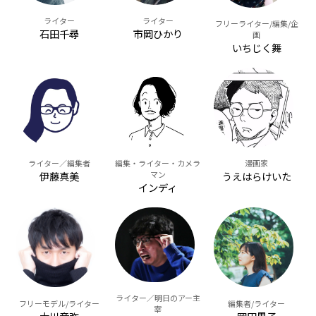
ライター
ライター
フリーライター/編集/企
石田千尋
市岡ひかり
画
いちじく舞
ライター／編集者
編集・ライター・カメラ
漫画家
伊藤真美
マン
うえはらけいた
インディ
ライター／明日のアー主
フリーモデル/ライター
編集者/ライター
宰