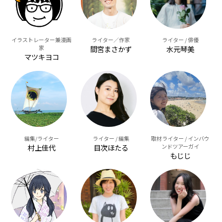
イラストレーター兼漫画
ライター／作家
ライター / 俳優
家
間宮まさかず
水元琴美
マツキヨコ
編集/ライター
ライター / 編集
取材ライター / インバウ
村上佳代
目次ほたる
ンドツアーガイ
もじじ