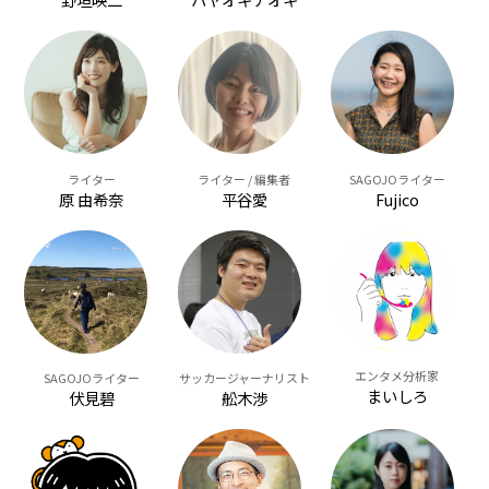
ライター
ライター / 編集者
SAGOJOライター
原 由希奈
平谷愛
Fujico
エンタメ分析家
SAGOJOライター
サッカージャーナリスト
まいしろ
伏見碧
舩木渉