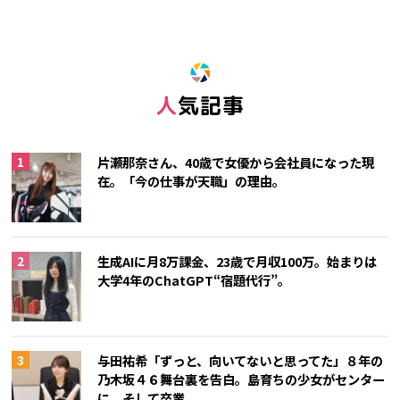
人気記事
片瀬那奈さん、40歳で女優から会社員になった現
在。「今の仕事が天職」の理由。
生成AIに月8万課金、23歳で月収100万。始まりは
大学4年のChatGPT“宿題代行”。
与田祐希「ずっと、向いてないと思ってた」８年の
乃木坂４６舞台裏を告白。島育ちの少女がセンター
に、そして卒業。