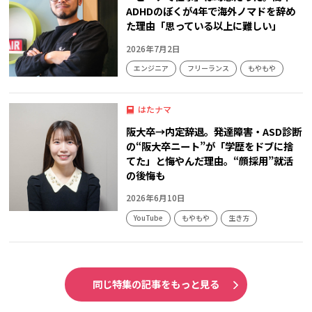
ADHDのぼくが4年で海外ノマドを辞め
た理由「思っている以上に難しい」
2026年7月2日
エンジニア
フリーランス
もやもや
はたナマ
阪大卒→内定辞退。発達障害・ASD診断
の“阪大卒ニート”が「学歴をドブに捨
てた」と悔やんだ理由。“顔採用”就活
の後悔も
2026年6月10日
YouTube
もやもや
生き方
同じ特集の記事をもっと見る