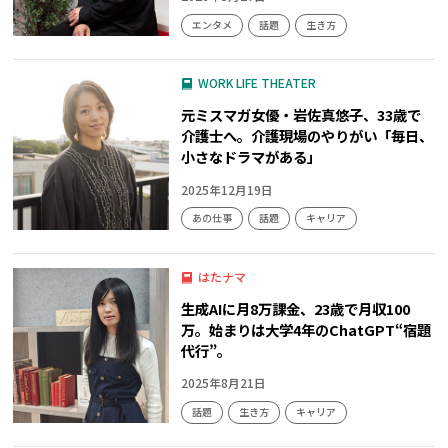
エンタメ
話題
生き方
WORK LIFE THEATER
元ミスマガ女優・岩佐真悠子、33歳で
介護士へ。介護現場のやりがい「毎日、
小さなドラマがある」
2025年12月19日
あの仕事
話題
キャリア
はたナマ
生成AIに月8万課金、23歳で月収100
万。始まりは大学4年のChatGPT“宿題
代行”。
2025年8月21日
話題
生き方
キャリア