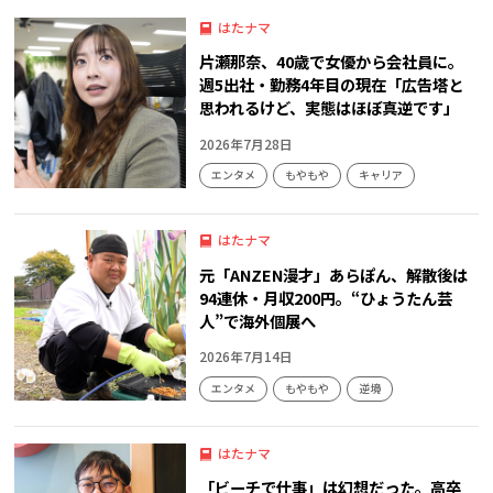
はたナマ
片瀬那奈、40歳で女優から会社員に。
週5出社・勤務4年目の現在「広告塔と
思われるけど、実態はほぼ真逆です」
2026年7月28日
エンタメ
もやもや
キャリア
はたナマ
元「ANZEN漫才」あらぽん、解散後は
94連休・月収200円。“ひょうたん芸
人”で海外個展へ
2026年7月14日
エンタメ
もやもや
逆境
はたナマ
「ビーチで仕事」は幻想だった。高卒