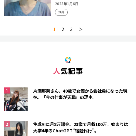
2023年1月6日
世界
1
2
3
＞
人気記事
片瀬那奈さん、40歳で女優から会社員になった現
在。「今の仕事が天職」の理由。
生成AIに月8万課金、23歳で月収100万。始まりは
大学4年のChatGPT“宿題代行”。