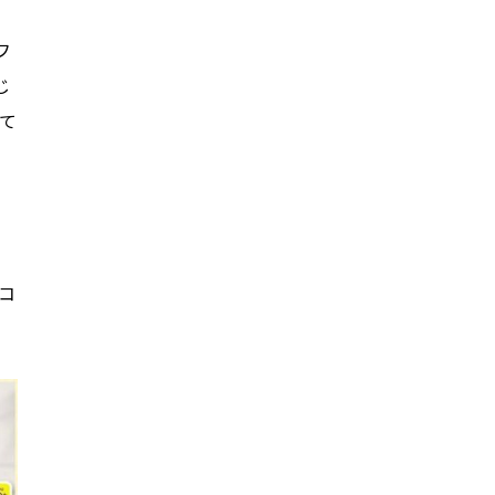
フ
じ
て
コ