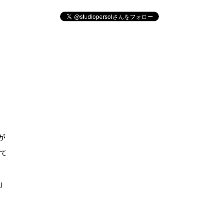
が
て
」