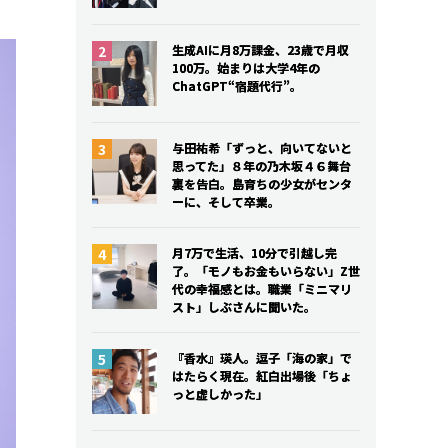
生成AIに月8万課金、23歳で月収
生成AIに月8万課金、23歳で月収
100万。始まりは大学4年の
100万。始まりは大学4年の
ChatGPT“宿題代行”。
ChatGPT“宿題代行”。
与田祐希「ずっと、向いてないと
与田祐希「ずっと、向いてないと
思ってた」８年の乃木坂４６舞台
思ってた」８年の乃木坂４６舞台
裏を告白。島育ちの少女がセンタ
裏を告白。島育ちの少女がセンタ
ーに、そして卒業。
ーに、そして卒業。
月7万で生活、10分で引越し完
月7万で生活、10分で引越し完
了。「モノもお金もいらない」Z世
了。「モノもお金もいらない」Z世
代の幸福感とは。職業「ミニマリ
代の幸福感とは。職業「ミニマリ
スト」しぶさんに聞いた。
スト」しぶさんに聞いた。
『香水』瑛人。逗子「海の家」で
『香水』瑛人。逗子「海の家」で
はたらく現在。紅白出場後「ちょ
はたらく現在。紅白出場後「ちょ
っと虚しかった」
っと虚しかった」