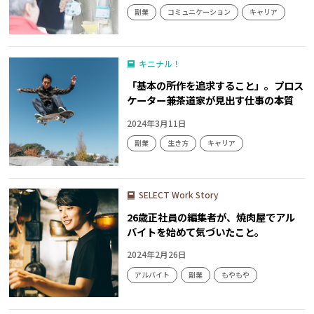
副業
コミュニケーション
キャリア
キニナル！
「基本の所作を追求すること」。プロス
ケーター兼茶道家が見出す仕事の本質
2024年3月11日
副業
生き方
キャリア
SELECT Work Story
26歳正社員の編集者が、焼肉屋でアル
バイトを始めて気づいたこと。
2024年2月26日
アルバイト
副業
もやもや