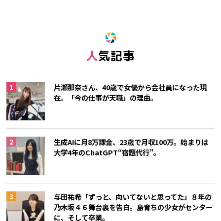
人気記事
片瀬那奈さん、40歳で女優から会社員になった現
在。「今の仕事が天職」の理由。
生成AIに月8万課金、23歳で月収100万。始まりは
大学4年のChatGPT“宿題代行”。
与田祐希「ずっと、向いてないと思ってた」８年の
乃木坂４６舞台裏を告白。島育ちの少女がセンター
に、そして卒業。