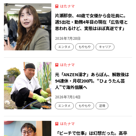
はたナマ
片瀬那奈、40歳で女優から会社員に。
週5出社・勤務4年目の現在「広告塔と
思われるけど、実態はほぼ真逆です」
2026年7月28日
エンタメ
もやもや
キャリア
はたナマ
元「ANZEN漫才」あらぽん、解散後は
94連休・月収200円。“ひょうたん芸
人”で海外個展へ
2026年7月14日
エンタメ
もやもや
逆境
はたナマ
「ビーチで仕事」は幻想だった。高卒