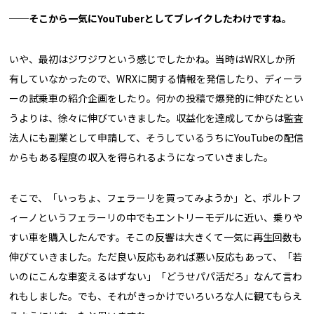
──そこから一気にYouTuberとしてブレイクしたわけですね。
いや、最初はジワジワという感じでしたかね。当時はWRXしか所
有していなかったので、WRXに関する情報を発信したり、ディーラ
ーの試乗車の紹介企画をしたり。何かの投稿で爆発的に伸びたとい
うよりは、徐々に伸びていきました。収益化を達成してからは監査
法人にも副業として申請して、そうしているうちにYouTubeの配信
からもある程度の収入を得られるようになっていきました。
そこで、「いっちょ、フェラーリを買ってみようか」と、ポルトフ
ィーノというフェラーリの中でもエントリーモデルに近い、乗りや
すい車を購入したんです。そこの反響は大きくて一気に再生回数も
伸びていきました。ただ良い反応もあれば悪い反応もあって、「若
いのにこんな車変えるはずない」「どうせパパ活だろ」なんて言わ
れもしました。でも、それがきっかけでいろいろな人に観てもらえ