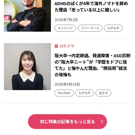
ADHDのぼくが4年で海外ノマドを辞め
た理由「思っている以上に難しい」
2026年7月2日
エンジニア
フリーランス
もやもや
はたナマ
阪大卒→内定辞退。発達障害・ASD診断
の“阪大卒ニート”が「学歴をドブに捨
てた」と悔やんだ理由。“顔採用”就活
の後悔も
2026年6月10日
YouTube
もやもや
生き方
同じ特集の記事をもっと見る