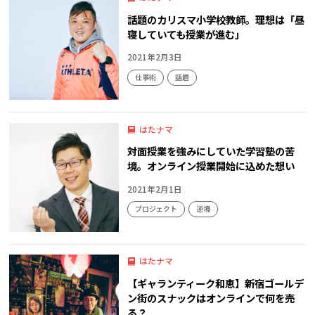
話題のカリスマ小学校教師。理想は「昼
寝していても授業が進む」
2021年2月3日
仕事術
話題
はたナマ
対面授業を強みにしていた学習塾の苦
境。オンライン授業開始に込めた想い
2021年2月1日
プロジェクト
逆境
はたナマ
【ギャランティーク和恵】新宿ゴールデ
ン街のスナックはオンラインで何を売
る？