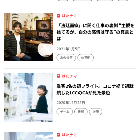
はたナマ
「法廷画家」に聞く仕事の裏側 “主観を
捨てるが、自分の感情は守る”の真意と
は
2021年1月5日
あの仕事
仕事術
はたナマ
乗客2名の初フライト。コロナ禍で初就
航したLCCのCAが見た景色
2020年12月28日
チーム
挑戦
逆境
はたナマ