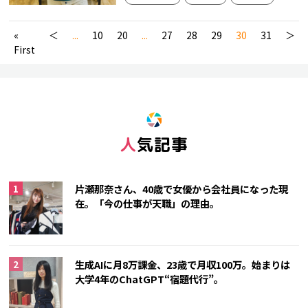
キャリア
«
＜
...
10
20
...
27
28
29
30
31
＞
First
人気記事
片瀬那奈さん、40歳で女優から会社員になった現
在。「今の仕事が天職」の理由。
生成AIに月8万課金、23歳で月収100万。始まりは
大学4年のChatGPT“宿題代行”。