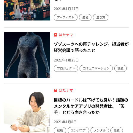
2021年1月27日
アーティスト
逆境
生き方
はたナマ
ゾゾスーツへの再チャレンジ。担当者が
経営会議で語ったこと
2021年1月25日
プロジェクト
コミュニケーション
話題
逆境
はたナマ
目標のハードルは下げても良い！話題の
メンタルケアアプリの開発者は、「苦
手」とどう向き合ったか
2021年1月8日
就職
エンジニア
メンタル
話題