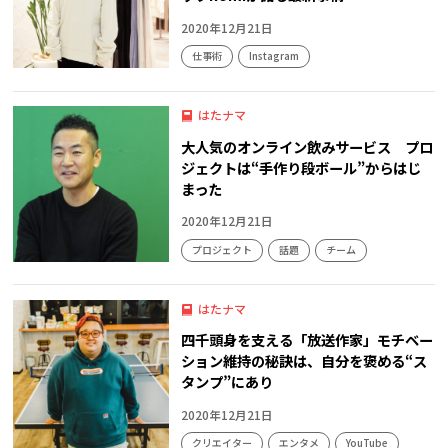
2020年12月21日
仕事術
Instagram
はたナマ
大人気のオンライン飲みサービス プロ
ジェクトは“手作り段ボール”からはじ
まった
2020年12月21日
プロジェクト
話題
チーム
商品開発
はたナマ
四千頭身を支える「放送作家」モチベー
ション維持の秘訣は、自分を褒める“ス
タンプ”にあり
2020年12月21日
クリエイター
エンタメ
YouTube