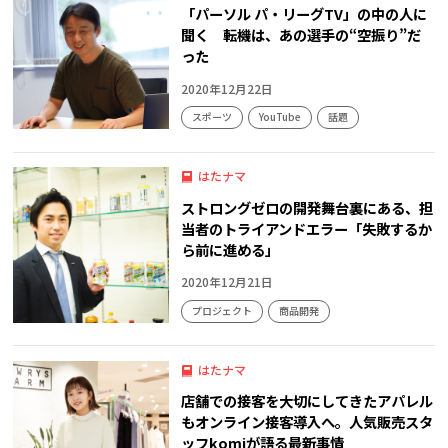
「パーソル パ・リーグTV」の中の人に
聞く 転機は、あの選手の“空振り”だ
った
2020年12月22日
スポーツ
YouTube
話題
はたナマ
ストロングゼロの開発舞台裏にある、担
当者のトライアンドエラー「失敗するか
ら前に進める」
2020年12月21日
プロジェクト
商品開発
はたナマ
店舗での接客を大切にしてきたアパレル
もオンライン接客導入へ。人気販売スタ
ッフkomiが語る最新事情