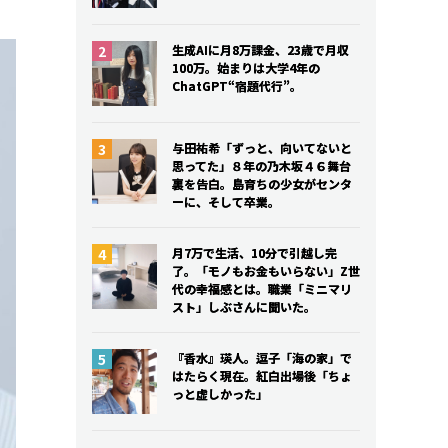
生成AIに月8万課金、23歳で月収
生成AIに月8万課金、23歳で月収
100万。始まりは大学4年の
100万。始まりは大学4年の
ChatGPT“宿題代行”。
ChatGPT“宿題代行”。
与田祐希「ずっと、向いてないと
与田祐希「ずっと、向いてないと
思ってた」８年の乃木坂４６舞台
思ってた」８年の乃木坂４６舞台
裏を告白。島育ちの少女がセンタ
裏を告白。島育ちの少女がセンタ
ーに、そして卒業。
ーに、そして卒業。
月7万で生活、10分で引越し完
月7万で生活、10分で引越し完
了。「モノもお金もいらない」Z世
了。「モノもお金もいらない」Z世
代の幸福感とは。職業「ミニマリ
代の幸福感とは。職業「ミニマリ
スト」しぶさんに聞いた。
スト」しぶさんに聞いた。
『香水』瑛人。逗子「海の家」で
『香水』瑛人。逗子「海の家」で
はたらく現在。紅白出場後「ちょ
はたらく現在。紅白出場後「ちょ
っと虚しかった」
っと虚しかった」