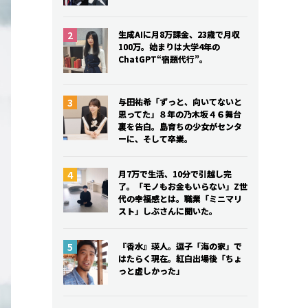
生成AIに月8万課金、23歳で月収
生成AIに月8万課金、23歳で月収
100万。始まりは大学4年の
100万。始まりは大学4年の
ChatGPT“宿題代行”。
ChatGPT“宿題代行”。
与田祐希「ずっと、向いてないと
与田祐希「ずっと、向いてないと
思ってた」８年の乃木坂４６舞台
思ってた」８年の乃木坂４６舞台
裏を告白。島育ちの少女がセンタ
裏を告白。島育ちの少女がセンタ
ーに、そして卒業。
ーに、そして卒業。
月7万で生活、10分で引越し完
月7万で生活、10分で引越し完
了。「モノもお金もいらない」Z世
了。「モノもお金もいらない」Z世
代の幸福感とは。職業「ミニマリ
代の幸福感とは。職業「ミニマリ
スト」しぶさんに聞いた。
スト」しぶさんに聞いた。
『香水』瑛人。逗子「海の家」で
『香水』瑛人。逗子「海の家」で
はたらく現在。紅白出場後「ちょ
はたらく現在。紅白出場後「ちょ
っと虚しかった」
っと虚しかった」