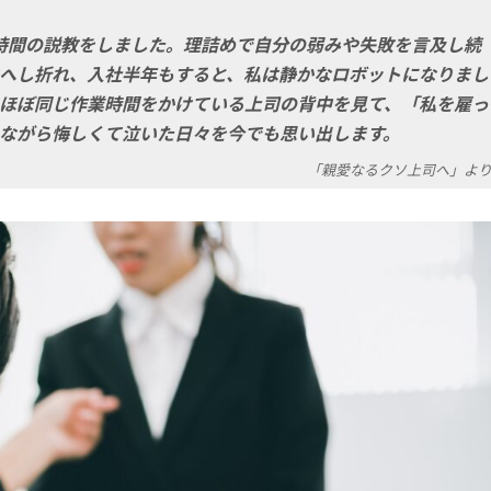
時間の説教をしました。理詰めで自分の弱みや失敗を言及し続
へし折れ、入社半年もすると、私は静かなロボットになりまし
ほぼ同じ作業時間をかけている上司の背中を見て、「私を雇っ
ながら悔しくて泣いた日々を今でも思い出します。
「親愛なるクソ上司へ」よ