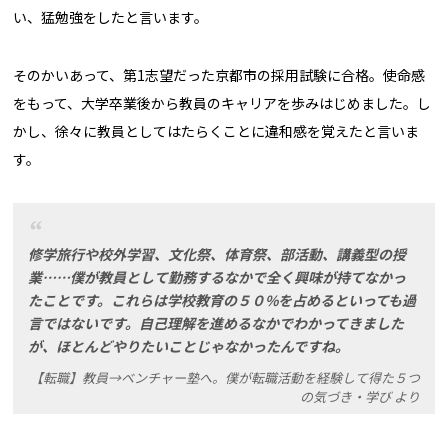
い、猛勉強をしたと言います。
そのかいあって、第1志望だった京都市の採用試験に合格。使命感
をもって、大学卒業後から教員のキャリアを歩みはじめました。し
かし、徐々に教員としてはたらくことに違和感を覚えたと言いま
す。
修学旅行や校外学習、文化祭、体育祭、部活動、講義型の授
業……僕が教員として勤務するなかで全く興味が持てなかっ
たことです。これらは学校教育の５０%を占めるといっても過
言ではないです。自己理解を進めるなかでわかってきました
が、ほとんどやりたいことじゃなかったんですね。
【転職】教員→ベンチャー塾へ。僕が転職活動を経験して得た５つ
の気づき・学び より