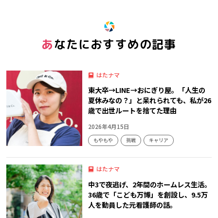
あなたにおすすめの記事
はたナマ
東大卒→LINE→おにぎり屋。「人生の
夏休みなの？」と呆れられても、私が26
歳で出世ルートを捨てた理由
2026年4月15日
もやもや
挑戦
キャリア
はたナマ
中3で夜逃げ、2年間のホームレス生活。
36歳で「こども万博」を創設し、9.5万
人を動員した元看護師の話。