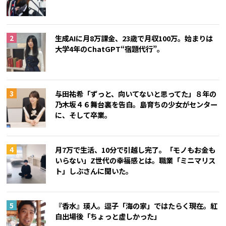
生成AIに月8万課金、23歳で月収100万。始まりは
大学4年のChatGPT“宿題代行”。
与田祐希「ずっと、向いてないと思ってた」８年の
乃木坂４６舞台裏を告白。島育ちの少女がセンター
に、そして卒業。
月7万で生活、10分で引越し完了。「モノもお金も
いらない」Z世代の幸福感とは。職業「ミニマリス
ト」しぶさんに聞いた。
『香水』瑛人。逗子「海の家」ではたらく現在。紅
白出場後「ちょっと虚しかった」