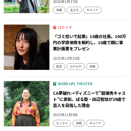
2026年1月27日
挑戦
生き方
キャリア
はたナマ
「ゴミ拾いで起業」14歳の社長。100万
円の学資保険を解約し、10歳で親に事
業計画書をプレゼン
2025年12月23日
経営
もやもや
挑戦
WORK LIFE THEATER
CA夢破れ→ディズニーで”超優秀キャス
ト”に表彰。ぼる塾・田辺智加が29歳で
芸人を目指した理由
2025年11月4日
エンタメ
挑戦
キャリア