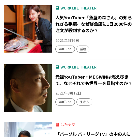
WORK LIFE THEATER
人気YouTuber「魚屋の森さん」の知ら
れざる手腕。なぜ鮮魚店に1日2000件の
注文が殺到するのか？
2021年5月6日
YouTube
話題
WORK LIFE THEATER
元祖YouTuber・MEGWINは燃え尽き
て、なぜそれでも世界一を目指すのか？
2021年3月12日
YouTube
生き方
はたナマ
「パーソル パ・リーグTV」の中の人に