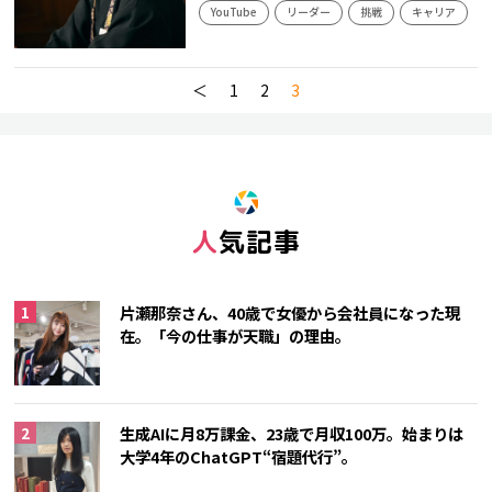
YouTube
リーダー
挑戦
キャリア
＜
1
2
3
人気記事
片瀬那奈さん、40歳で女優から会社員になった現
在。「今の仕事が天職」の理由。
生成AIに月8万課金、23歳で月収100万。始まりは
大学4年のChatGPT“宿題代行”。