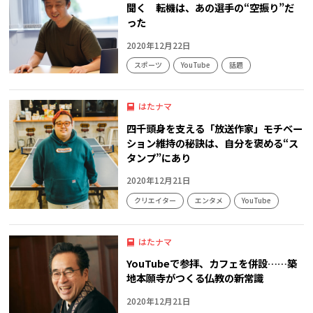
聞く 転機は、あの選手の“空振り”だ
った
2020年12月22日
スポーツ
YouTube
話題
はたナマ
四千頭身を支える「放送作家」モチベー
ション維持の秘訣は、自分を褒める“ス
タンプ”にあり
2020年12月21日
クリエイター
エンタメ
YouTube
キャリア
はたナマ
YouTubeで参拝、カフェを併設……築
地本願寺がつくる仏教の新常識
2020年12月21日