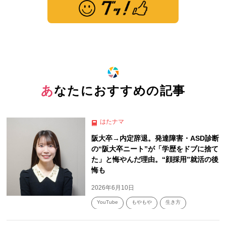
※ この記事は「グッ！」済みです。もう一度押すと解除されます。
あなたにおすすめの記事
はたナマ
阪大卒→内定辞退。発達障害・ASD診断
の“阪大卒ニート”が「学歴をドブに捨て
た」と悔やんだ理由。“顔採用”就活の後
悔も
2026年6月10日
YouTube
もやもや
生き方