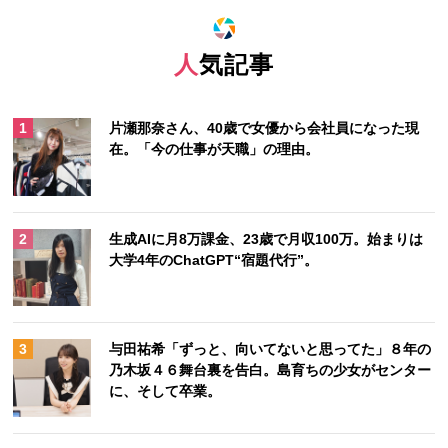
人気記事
片瀬那奈さん、40歳で女優から会社員になった現
在。「今の仕事が天職」の理由。
生成AIに月8万課金、23歳で月収100万。始まりは
大学4年のChatGPT“宿題代行”。
与田祐希「ずっと、向いてないと思ってた」８年の
乃木坂４６舞台裏を告白。島育ちの少女がセンター
に、そして卒業。