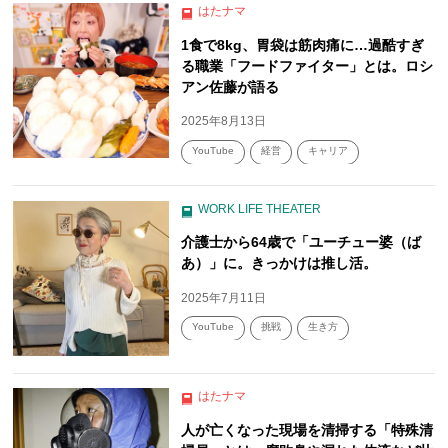
はたナマ
1食で8kg、胃袋は筋肉痛に…過酷すぎ
る職業「フードファイター」とは。ロシ
アン佐藤が語る
2025年8月13日
YouTube
経営
キャリア
WORK LIFE THEATER
介護士から64歳で「ユーチュー婆（ば
あ）」に。きっかけは推し活。
2025年7月11日
YouTube
挑戦
生き方
はたナマ
人が亡くなった現場を清掃する「特殊清