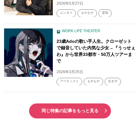
2026年5月27日
エンタメ
もやもや
逆境
WORK LIFE THEATER
23歳Adoの歌い手人生。クローゼット
で録音していた内気な少女→『うっせぇ
わ』から世界33都市・50万人ツアーま
で
2026年3月25日
アーティスト
もやもや
生き方
同じ特集の記事をもっと見る