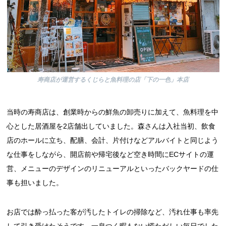
寿商店が運営するくじらと魚料理の店「下の一色」本店
当時の寿商店は、創業時からの鮮魚の卸売りに加えて、魚料理を中
心とした居酒屋を2店舗出していました。森さんは入社当初、飲食
店のホールに立ち、配膳、会計、片付けなどアルバイトと同じよう
な仕事をしながら、開店前や帰宅後など空き時間にECサイトの運
営、メニューのデザインのリニューアルといったバックヤードの仕
事も担いました。
お店では酔っ払った客が汚したトイレの掃除など、汚れ仕事も率先
して引き受けたそうです。一息つく暇もない慌ただしい毎日でした