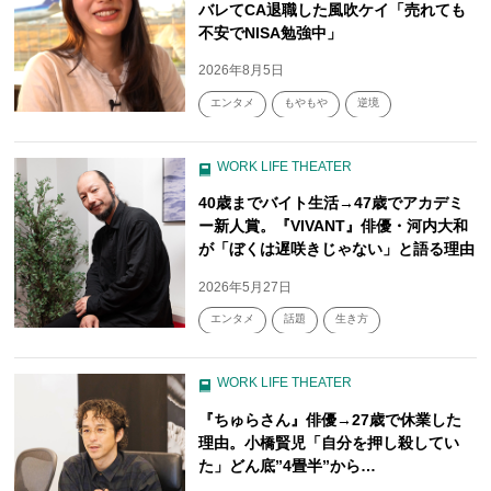
バレてCA退職した風吹ケイ「売れても
不安でNISA勉強中」
2026年8月5日
エンタメ
もやもや
逆境
WORK LIFE THEATER
40歳までバイト生活→47歳でアカデミ
ー新人賞。『VIVANT』俳優・河内大和
が「ぼくは遅咲きじゃない」と語る理由
2026年5月27日
エンタメ
話題
生き方
WORK LIFE THEATER
『ちゅらさん』俳優→27歳で休業した
理由。小橋賢児「自分を押し殺してい
た」どん底”4畳半”から…