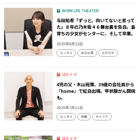
WORK LIFE THEATER
与田祐希「ずっと、向いてないと思って
た」８年の乃木坂４６舞台裏を告白。島
育ちの少女がセンターに、そして卒業。
2025年8月22日
エンタメ
あの仕事
もやもや
はたナマ
4児の父・木山裕策、39歳の会社員から
『home』で紅白出場。甲状腺がん闘病
も。
2025年7月11日
エンタメ
挑戦
キャリア
はたナマ