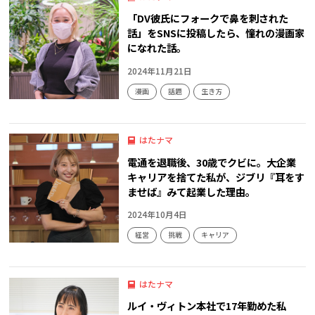
「DV彼氏にフォークで鼻を刺された
話」をSNSに投稿したら、憧れの漫画家
になれた話。
2024年11月21日
漫画
話題
生き方
はたナマ
電通を退職後、30歳でクビに。大企業
キャリアを捨てた私が、ジブリ『耳をす
ませば』みて起業した理由。
2024年10月4日
経営
挑戦
キャリア
はたナマ
ルイ・ヴィトン本社で17年勤めた私