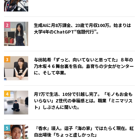
生成AIに月8万課金、23歳で月収100万。始まりは
大学4年のChatGPT“宿題代行”。
与田祐希「ずっと、向いてないと思ってた」８年の
乃木坂４６舞台裏を告白。島育ちの少女がセンター
に、そして卒業。
月7万で生活、10分で引越し完了。「モノもお金も
いらない」Z世代の幸福感とは。職業「ミニマリス
ト」しぶさんに聞いた。
『香水』瑛人。逗子「海の家」ではたらく現在。紅
白出場後「ちょっと虚しかった」