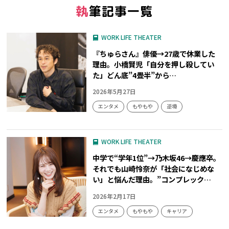
執筆記事一覧
WORK LIFE THEATER
『ちゅらさん』俳優→27歳で休業した
理由。小橋賢児「自分を押し殺してい
た」どん底”4畳半”から…
2026年5月27日
エンタメ
もやもや
逆境
WORK LIFE THEATER
中学で“学年1位”→乃木坂46→慶應卒。
それでも山崎怜奈が「社会になじめな
い」と悩んだ理由。”コンプレック…
2026年2月17日
エンタメ
もやもや
キャリア