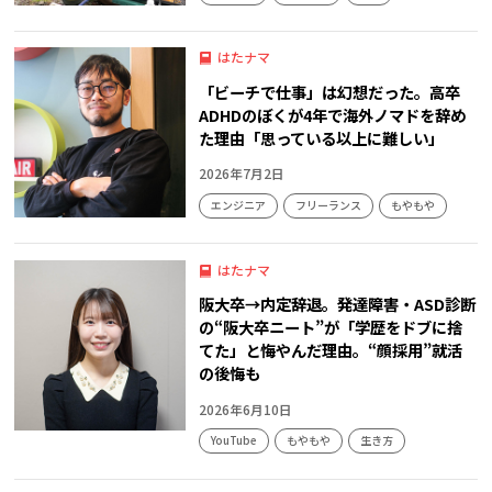
はたナマ
「ビーチで仕事」は幻想だった。高卒
ADHDのぼくが4年で海外ノマドを辞め
た理由「思っている以上に難しい」
2026年7月2日
エンジニア
フリーランス
もやもや
はたナマ
阪大卒→内定辞退。発達障害・ASD診断
の“阪大卒ニート”が「学歴をドブに捨
てた」と悔やんだ理由。“顔採用”就活
の後悔も
2026年6月10日
YouTube
もやもや
生き方