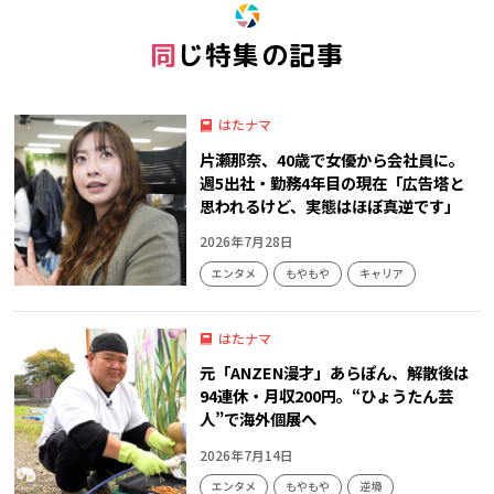
同じ特集の記事
はたナマ
片瀬那奈、40歳で女優から会社員に。
週5出社・勤務4年目の現在「広告塔と
思われるけど、実態はほぼ真逆です」
2026年7月28日
エンタメ
もやもや
キャリア
はたナマ
元「ANZEN漫才」あらぽん、解散後は
94連休・月収200円。“ひょうたん芸
人”で海外個展へ
2026年7月14日
エンタメ
もやもや
逆境