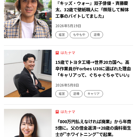
『キッズ・ウォー』双子俳優・斉藤慶
太、32歳で壁紙職人に「顔隠して解体
工事のバイトしてました」
2026年5月19日
経営
もやもや
逆境
はたナマ
15歳でトヨタ工場→世界20カ国へ。高
卒作業員がForbes U30に選ばれた理由
「キャリアって、ぐちゃぐちゃでいい」
2026年5月8日
経営
逆境
キャリア
はたナマ
「800万円払えなければ廃業」から年商
5億に。父の借金返済→28歳の歯科衛生
士が”ホワイトニング”で起業。