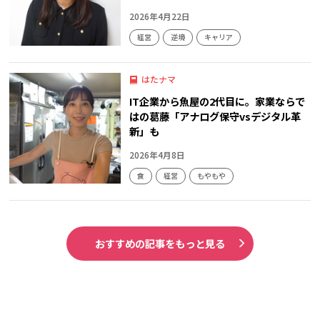
2026年4月22日
経営
逆境
キャリア
はたナマ
IT企業から魚屋の2代目に。家業ならで
はの葛藤「アナログ保守vsデジタル革
新」も
2026年4月8日
食
経営
もやもや
おすすめの記事をもっと見る