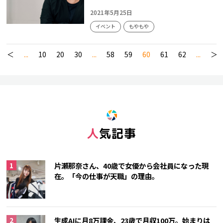
2021年5月25日
イベント
もやもや
＜
...
10
20
30
...
58
59
60
61
62
...
＞
人気記事
片瀬那奈さん、40歳で女優から会社員になった現
在。「今の仕事が天職」の理由。
生成AIに月8万課金、23歳で月収100万。始まりは