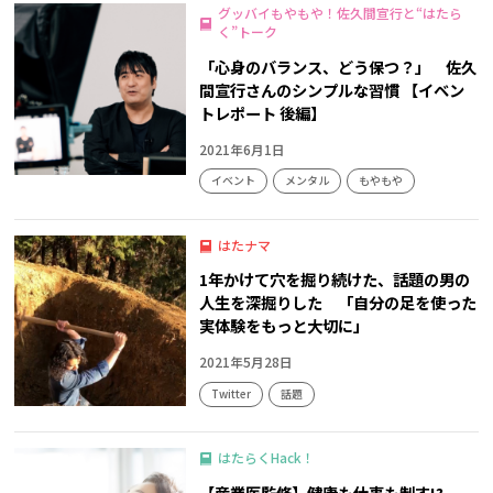
グッバイもやもや！佐久間宣行と“はたら
く”トーク
「心身のバランス、どう保つ？」 佐久
間宣行さんのシンプルな習慣 【イベン
トレポート 後編】
2021年6月1日
イベント
メンタル
もやもや
はたナマ
1年かけて穴を掘り続けた、話題の男の
人生を深掘りした 「自分の足を使った
実体験をもっと大切に」
2021年5月28日
Twitter
話題
はたらくHack！
【産業医監修】健康も仕事も制す!?