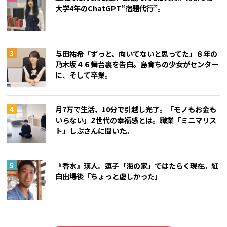
大学4年のChatGPT“宿題代行”。
与田祐希「ずっと、向いてないと思ってた」８年の
乃木坂４６舞台裏を告白。島育ちの少女がセンター
に、そして卒業。
月7万で生活、10分で引越し完了。「モノもお金も
いらない」Z世代の幸福感とは。職業「ミニマリス
ト」しぶさんに聞いた。
『香水』瑛人。逗子「海の家」ではたらく現在。紅
白出場後「ちょっと虚しかった」