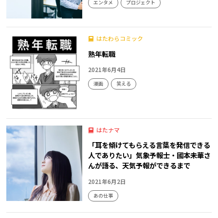
エンタメ
プロジェクト
はたわらコミック
熟年転職
2021年6月4日
漫画
笑える
はたナマ
「耳を傾けてもらえる言葉を発信できる
人でありたい」気象予報士・國本未華さ
んが語る、天気予報ができるまで
2021年6月2日
あの仕事