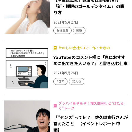
「新・睡眠のゴールデンタイム」 の眠
り方
2021年5月27日
お役立ち
睡眠
たのしい会社4コマ 作・せきの
YouTubeのコメント欄に「急におすす
めに出てきた人いる？」と書き込む仕事
2021年5月26日
4コマ
笑える
グッバイもやもや！佐久間宣行と“はたら
く”トーク
「“センス”って何？」佐久間宣行さんが
答えたこと 【イベントレポート 中
編】