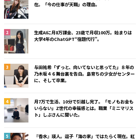
在。「今の仕事が天職」の理由。
生成AIに月8万課金、23歳で月収100万。始まりは
大学4年のChatGPT“宿題代行”。
与田祐希「ずっと、向いてないと思ってた」８年の
乃木坂４６舞台裏を告白。島育ちの少女がセンター
に、そして卒業。
月7万で生活、10分で引越し完了。「モノもお金も
いらない」Z世代の幸福感とは。職業「ミニマリス
ト」しぶさんに聞いた。
『香水』瑛人。逗子「海の家」ではたらく現在。紅