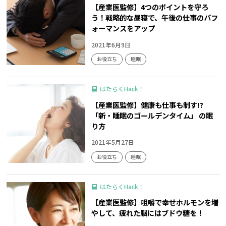
【産業医監修】4つのポイントを守ろ
う！戦略的な昼寝で、午後の仕事のパフ
ォーマンスをアップ
2021年6月9日
お役立ち
睡眠
はたらくHack！
【産業医監修】健康も仕事も制す!?
「新・睡眠のゴールデンタイム」 の眠
り方
2021年5月27日
お役立ち
睡眠
はたらくHack！
【産業医監修】咀嚼で幸せホルモンを増
やして、疲れた脳にはブドウ糖を！