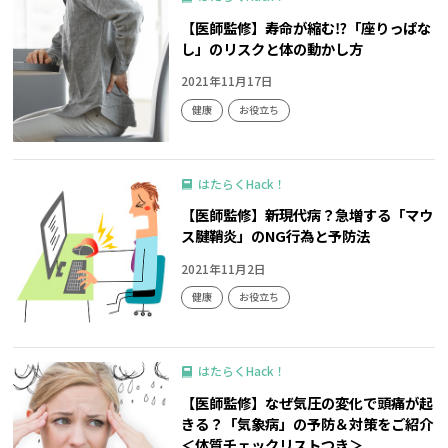
【医師監修】寿命が縮む⁉「座りっぱな
し」のリスクと体の動かし方
2021年11月17日
健康
お役立ち
はたらくHack！
【医師監修】新現代病？急増する「マウ
ス腱鞘炎」のNG行為と予防法
2021年11月2日
健康
お役立ち
はたらくHack！
【医師監修】なぜ気圧の変化で頭痛が起
きる？「気象病」の予防＆対策をご紹介
＜体質チェックリストつき＞