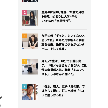
生成AIに月8万課金、23歳で月収
生成AIに月8万課金、23歳で月収
100万。始まりは大学4年の
100万。始まりは大学4年の
ChatGPT“宿題代行”。
ChatGPT“宿題代行”。
与田祐希「ずっと、向いてないと
与田祐希「ずっと、向いてないと
思ってた」８年の乃木坂４６舞台
思ってた」８年の乃木坂４６舞台
裏を告白。島育ちの少女がセンタ
裏を告白。島育ちの少女がセンタ
ーに、そして卒業。
ーに、そして卒業。
月7万で生活、10分で引越し完
月7万で生活、10分で引越し完
了。「モノもお金もいらない」Z世
了。「モノもお金もいらない」Z世
代の幸福感とは。職業「ミニマリ
代の幸福感とは。職業「ミニマリ
スト」しぶさんに聞いた。
スト」しぶさんに聞いた。
『香水』瑛人。逗子「海の家」で
『香水』瑛人。逗子「海の家」で
はたらく現在。紅白出場後「ちょ
はたらく現在。紅白出場後「ちょ
っと虚しかった」
っと虚しかった」
が
分