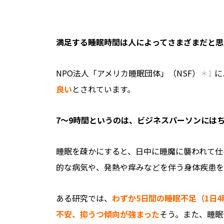
――満足する睡眠時間は人によってさまざまだ
NPO法人「アメリカ睡眠団体」（NSF）
＊1
に
良い
とされています。
――7～9時間というのは、ビジネスパーソンに
睡眠を疎かにすると、日中に睡魔に襲われて仕
的な病気や、発熱や痒みなどを伴う身体疾患を
ある研究では、
わずか5日間の睡眠不足（1日
不安、抑うつ傾向が強まった
そう。また、睡眠