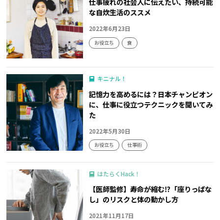
仕事疲れの社会人に伝えたい、持続可能
な自炊生活のススメ
2022年6月23日
お役立ち
食
キニナル！
記憶力を高めるには？日本チャンピオン
に、仕事に役立つテクニックを聞いてみ
た
2022年5月30日
お役立ち
仕事術
はたらくHack！
【医師監修】寿命が縮む⁉「座りっぱな
し」のリスクと体の動かし方
2021年11月17日