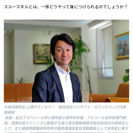
スルースキルとは、一体どうやって身につけられるのでしょうか？
大嶋信頼先生 心理カウンセラー 株式会社インサイト・カウンセリング代表
取締役
米国・私立アズベリー大学心理学部心理学科卒業。アルコール依存症専門病
院、周愛利田クリニックに勤務する傍ら東京都精神医学総合研究所の研修生と
して、また嗜癖問題臨床研究所付属原宿相談室非常勤職員として依存症に関す