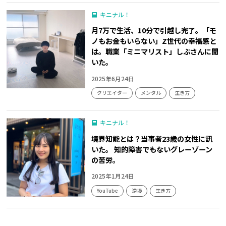
キニナル！
月7万で生活、10分で引越し完了。「モ
ノもお金もいらない」Z世代の幸福感と
は。職業「ミニマリスト」しぶさんに聞
いた。
2025年6月24日
クリエイター
メンタル
生き方
キニナル！
境界知能とは？当事者23歳の女性に訊
いた。 知的障害でもないグレーゾーン
の苦労。
2025年1月24日
YouTube
逆境
生き方