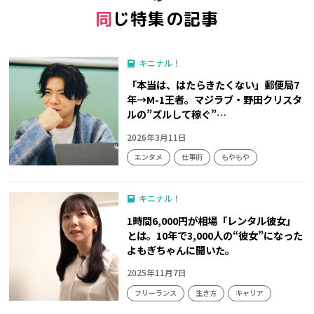
同じ特集の記事
キニナル！
「本当は、はたらきたくない」郵便局7
年→M-1王者。マジラブ・野田クリスタ
ルの”ズルして稼ぐ”…
2026年3月11日
エンタメ
仕事術
もやもや
キニナル！
1時間6,000円が相場「レンタル彼女」
とは。10年で3,000人の“彼女”になった
よもぎちゃんに聞いた。
2025年11月7日
フリーランス
生き方
キャリア