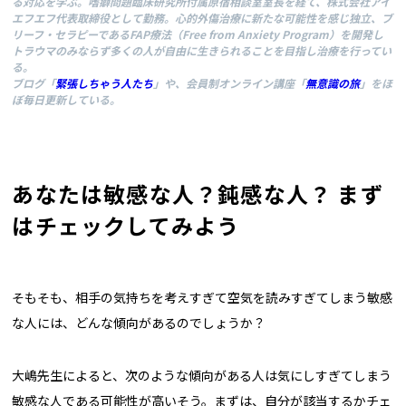
る対応を学ぶ。嗜癖問題臨床研究所付属原宿相談室室長を経て、株式会社アイ
エフエフ代表取締役として勤務。心的外傷治療に新たな可能性を感じ独立、ブ
リーフ・セラピーであるFAP療法（Free from Anxiety Program）を開発し
トラウマのみならず多くの人が自由に生きられることを目指し治療を行ってい
る。
ブログ「
緊張しちゃう人たち
」や、会員制オンライン講座「
無意識の旅
」をほ
ぼ毎日更新している。
あなたは敏感な人？鈍感な人？ まず
はチェックしてみよう
そもそも、相手の気持ちを考えすぎて空気を読みすぎてしまう敏感
な人には、どんな傾向があるのでしょうか？
大嶋先生によると、次のような傾向がある人は気にしすぎてしまう
敏感な人である可能性が高いそう。まずは、自分が該当するかチェ