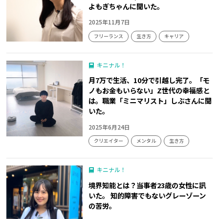
よもぎちゃんに聞いた。
2025年11月7日
フリーランス
生き方
キャリア
キニナル！
月7万で生活、10分で引越し完了。「モ
ノもお金もいらない」Z世代の幸福感と
は。職業「ミニマリスト」しぶさんに聞
いた。
2025年6月24日
クリエイター
メンタル
生き方
キニナル！
境界知能とは？当事者23歳の女性に訊
いた。 知的障害でもないグレーゾーン
の苦労。