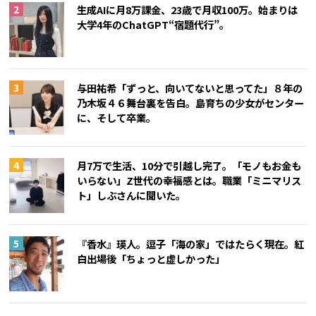
生成AIに月8万課金、23歳で月収100万。始まりは
大学4年のChatGPT“宿題代行”。
与田祐希「ずっと、向いてないと思ってた」８年の
乃木坂４６舞台裏を告白。島育ちの少女がセンター
に、そして卒業。
月7万で生活、10分で引越し完了。「モノもお金も
いらない」Z世代の幸福感とは。職業「ミニマリス
ト」しぶさんに聞いた。
『香水』瑛人。逗子「海の家」ではたらく現在。紅
白出場後「ちょっと虚しかった」