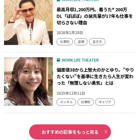
最高月収1,200万円。着うた® 200万
DL「ぽぽぽ」の鼠先輩が17年も仕事を
切らさない理由
2026年1月28日
仕事術
逆境
生き方
WORK LIFE THEATER
偏差値38から上智大のかとゆり。”やり
たくない”を基準に生きたら人生が変わ
った「無理しない勇気」とは
2025年12月11日
メンタル
仕事術
キャリア
おすすめの記事をもっと見る