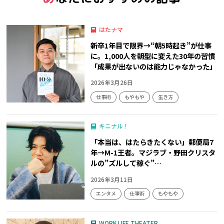
はたナマ
新卒1年目で限界→“朝5時起き”が仕事
に。1,000人を朝型に変えた30年の習慣
「成果が出ないのは能力じゃなかった」
2026年3月26日
仕事術
もやもや
生き方
キニナル！
「本当は、はたらきたくない」郵便局7
年→M-1王者。マジラブ・野田クリスタ
ルの”ズルして稼ぐ”…
2026年3月11日
エンタメ
仕事術
もやもや
WORK LIFE THEATER