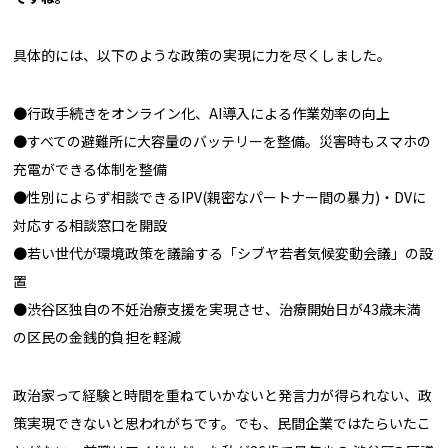
具体的には、以下のような政策の実現に力を尽くしました。
●行政手続きをオンライン化、AI導入による作業効率の向上
●すべての避難所に大容量のバッテリーを整備。災害時もスマホの
充電ができる体制を整備
●性別によらず相談できるIPV(親密なパートナー間の暴力)・DVに
対応する相談窓口を開設
●若い世代が環境政策を議論する「シブヤ若者気候変動会議」の設
置
●渋谷区独自の不妊治療支援を実現させ、治療開始日が43歳未満
の区民の金銭的負担を軽減
政治家って経験と時間を重ねていかないと発言力が得られない、政
策実現できないと思われがちです。でも、民間企業ではたらいたこ