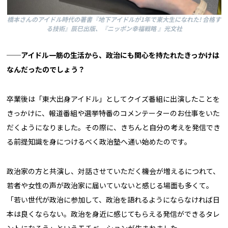
橋本さんのアイドル時代の著書『地下アイドルが1年で東大生になれた! 合格す
る技術』辰巳出版、『ニッポン幸福戦略 』光文社
──
アイドル一筋の生活から、政治にも関心を持たれたきっかけは
なんだったのでしょう？
卒業後は「東大出身アイドル」としてクイズ番組に出演したことを
きっかけに、報道番組や選挙特番のコメンテーターのお仕事をいた
だくようになりました。その際に、きちんと自分の考えを発信でき
る前提知識を身につけるべく政治塾へ通い始めたのです。
政治家の方と共演し、対話させていただく機会が増えるにつれて、
若者や女性の声が政治家に届いていないと感じる場面も多くて。
「若い世代が政治に参加して、政治を語れるようにならなければ日
本は良くならない。政治を身近に感じてもらえる発信ができるタレ
ントになろう」というモチベーションが生まれました。