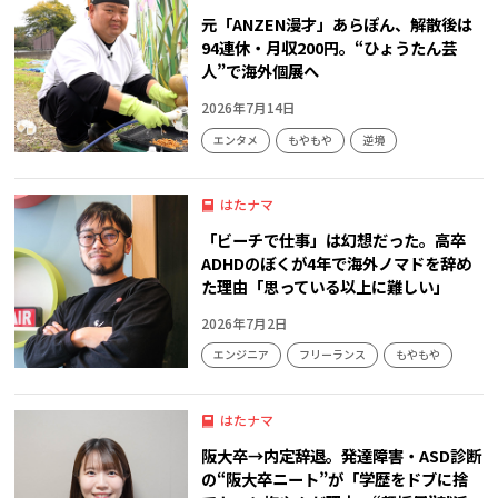
元「ANZEN漫才」あらぽん、解散後は
94連休・月収200円。“ひょうたん芸
人”で海外個展へ
2026年7月14日
エンタメ
もやもや
逆境
はたナマ
「ビーチで仕事」は幻想だった。高卒
ADHDのぼくが4年で海外ノマドを辞め
た理由「思っている以上に難しい」
2026年7月2日
エンジニア
フリーランス
もやもや
はたナマ
阪大卒→内定辞退。発達障害・ASD診断
の“阪大卒ニート”が「学歴をドブに捨