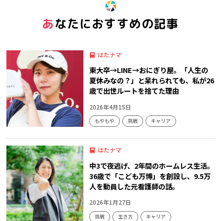
あなたにおすすめの記事
はたナマ
東大卒→LINE→おにぎり屋。「人生の
夏休みなの？」と呆れられても、私が26
歳で出世ルートを捨てた理由
2026年4月15日
もやもや
挑戦
キャリア
はたナマ
中3で夜逃げ、2年間のホームレス生活。
36歳で「こども万博」を創設し、9.5万
人を動員した元看護師の話。
2026年1月27日
挑戦
生き方
キャリア