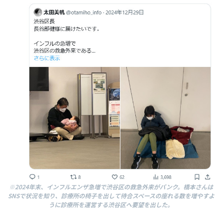
※2024年末、インフルエンザ急増で渋谷区の救急外来がパンク。橋本さんは
SNSで状況を知り、
診療所の椅子を出して待合スペースの座れる数を増やすよ
う
に
診療所を運営する渋谷区
へ
要望
を
出し
た
。