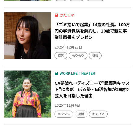
はたナマ
「ゴミ拾いで起業」14歳の社長。100万
円の学資保険を解約し、10歳で親に事
業計画書をプレゼン
2025年12月23日
経営
もやもや
挑戦
WORK LIFE THEATER
CA夢破れ→ディズニーで”超優秀キャス
ト”に表彰。ぼる塾・田辺智加が29歳で
芸人を目指した理由
2025年11月4日
エンタメ
挑戦
キャリア