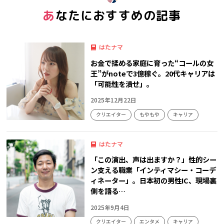
あなたにおすすめの記事
はたナマ
お金で揉める家庭に育った“コールの女
王”がnoteで3億稼ぐ。20代キャリアは
「可能性を潰せ」。
2025年12月22日
クリエイター
もやもや
キャリア
はたナマ
「この演出、声は出ますか？」性的シー
ン支える職業「インティマシー・コーデ
ィネーター」。日本初の男性IC、現場裏
側を語る…
2025年9月4日
クリエイター
エンタメ
キャリア