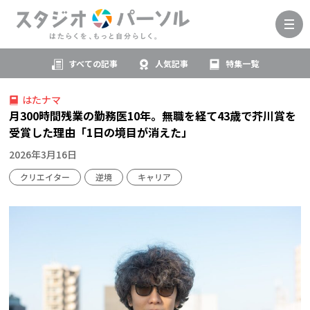
すべての記事
人気記事
特集一覧
はたナマ
月300時間残業の勤務医10年。無職を経て43歳で芥川賞を
受賞した理由「1日の境目が消えた」
2026年3月16日
クリエイター
逆境
キャリア