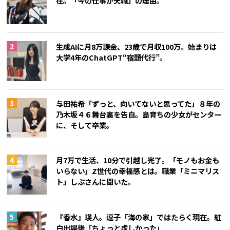
在。「今の仕事が天職」の理由。
生成AIに月8万課金、23歳で月収100万。始まりは
大学4年のChatGPT“宿題代行”。
与田祐希「ずっと、向いてないと思ってた」８年の
乃木坂４６舞台裏を告白。島育ちの少女がセンター
に、そして卒業。
月7万で生活、10分で引越し完了。「モノもお金も
いらない」Z世代の幸福感とは。職業「ミニマリス
ト」しぶさんに聞いた。
『香水』瑛人。逗子「海の家」ではたらく現在。紅
白出場後「ちょっと虚しかった」