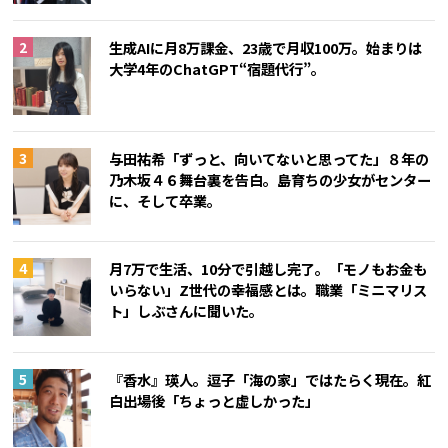
生成AIに月8万課金、23歳で月収100万。始まりは
大学4年のChatGPT“宿題代行”。
与田祐希「ずっと、向いてないと思ってた」８年の
乃木坂４６舞台裏を告白。島育ちの少女がセンター
に、そして卒業。
月7万で生活、10分で引越し完了。「モノもお金も
いらない」Z世代の幸福感とは。職業「ミニマリス
ト」しぶさんに聞いた。
『香水』瑛人。逗子「海の家」ではたらく現在。紅
白出場後「ちょっと虚しかった」