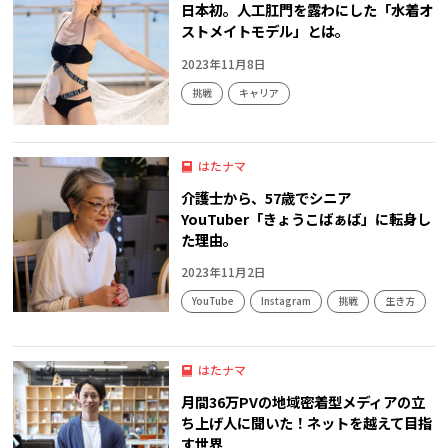
日本初。人工肛門を露わにした「水着オ
ストメイトモデル」とは。
2023年11月8日
挑戦
キャリア
はたナマ
介護士から、57歳でシニア
YouTuber「きょうこばぁば」に転身し
た理由。
2023年11月2日
YouTube
Instagram
挑戦
生き方
はたナマ
月間36万PVの地域密着型メディアの立
ち上げ人に聞いた！ネットを越えて目指
す世界