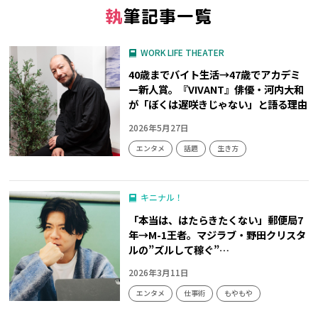
執筆記事一覧
WORK LIFE THEATER
40歳までバイト生活→47歳でアカデミ
ー新人賞。『VIVANT』俳優・河内大和
が「ぼくは遅咲きじゃない」と語る理由
2026年5月27日
エンタメ
話題
生き方
キニナル！
「本当は、はたらきたくない」郵便局7
年→M-1王者。マジラブ・野田クリスタ
ルの”ズルして稼ぐ”…
2026年3月11日
エンタメ
仕事術
もやもや