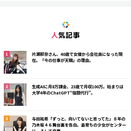
人気記事
片瀬那奈さん、40歳で女優から会社員になった現
在。「今の仕事が天職」の理由。
生成AIに月8万課金、23歳で月収100万。始まりは
大学4年のChatGPT“宿題代行”。
与田祐希「ずっと、向いてないと思ってた」８年の
乃木坂４６舞台裏を告白。島育ちの少女がセンター
に、そして卒業。