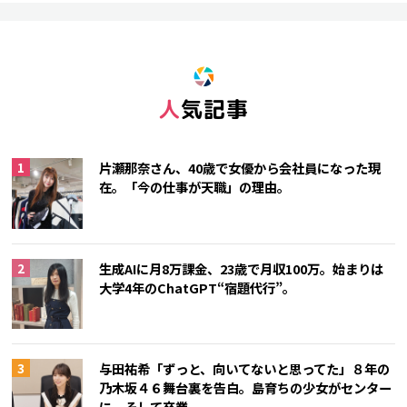
人気記事
片瀬那奈さん、40歳で女優から会社員になった現
在。「今の仕事が天職」の理由。
生成AIに月8万課金、23歳で月収100万。始まりは
大学4年のChatGPT“宿題代行”。
与田祐希「ずっと、向いてないと思ってた」８年の
乃木坂４６舞台裏を告白。島育ちの少女がセンター
に、そして卒業。