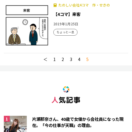
たのしい会社4コマ 作・せきの
【4コマ】来客
2019年1月25日
ちょっと一息
＜
1
2
3
4
5
人気記事
片瀬那奈さん、40歳で女優から会社員になった現
在。「今の仕事が天職」の理由。