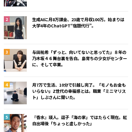
生成AIに月8万課金、23歳で月収100万。始まりは
大学4年のChatGPT“宿題代行”。
与田祐希「ずっと、向いてないと思ってた」８年の
乃木坂４６舞台裏を告白。島育ちの少女がセンター
に、そして卒業。
月7万で生活、10分で引越し完了。「モノもお金も
いらない」Z世代の幸福感とは。職業「ミニマリス
ト」しぶさんに聞いた。
『香水』瑛人。逗子「海の家」ではたらく現在。紅
白出場後「ちょっと虚しかった」