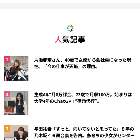
人気記事
片瀬那奈さん、40歳で女優から会社員になった現
在。「今の仕事が天職」の理由。
生成AIに月8万課金、23歳で月収100万。始まりは
大学4年のChatGPT“宿題代行”。
与田祐希「ずっと、向いてないと思ってた」８年の
乃木坂４６舞台裏を告白。島育ちの少女がセンター