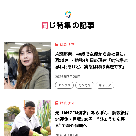
同じ特集の記事
はたナマ
片瀬那奈、40歳で女優から会社員に。
週5出社・勤務4年目の現在「広告塔と
思われるけど、実態はほぼ真逆です」
2026年7月28日
エンタメ
もやもや
キャリア
はたナマ
元「ANZEN漫才」あらぽん、解散後は
94連休・月収200円。“ひょうたん芸
人”で海外個展へ
2026年7月14日