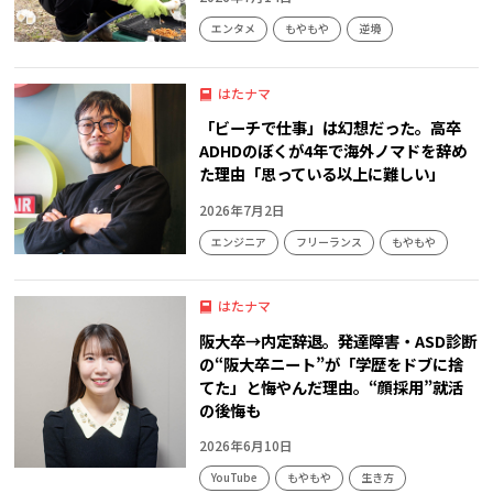
エンタメ
もやもや
逆境
はたナマ
「ビーチで仕事」は幻想だった。高卒
ADHDのぼくが4年で海外ノマドを辞め
た理由「思っている以上に難しい」
2026年7月2日
エンジニア
フリーランス
もやもや
はたナマ
阪大卒→内定辞退。発達障害・ASD診断
の“阪大卒ニート”が「学歴をドブに捨
てた」と悔やんだ理由。“顔採用”就活
の後悔も
2026年6月10日
YouTube
もやもや
生き方