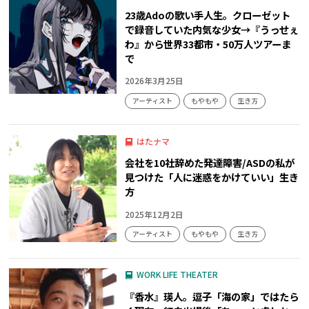
23歳Adoの歌い手人生。クローゼット
で録音していた内気な少女→『うっせぇ
わ』から世界33都市・50万人ツアーま
で
2026年3月25日
アーティスト
もやもや
生き方
はたナマ
会社を10社辞めた発達障害/ASDの私が
見つけた「人に迷惑をかけていい」生き
方
2025年12月2日
アーティスト
もやもや
生き方
WORK LIFE THEATER
『香水』瑛人。逗子「海の家」ではたら