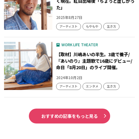
く現在。紅白出場後「ちょっと虚しかっ
た」
2025年8月27日
アーティスト
もやもや
生き方
WORK LIFE THEATER
【取材】川嶋あいの半生。3歳で養子/
『あいのり』主題歌で16歳にデビュー/
命日「8月20日」のライブ開催。
2024年10月2日
アーティスト
エンタメ
生き方
おすすめの記事をもっと見る