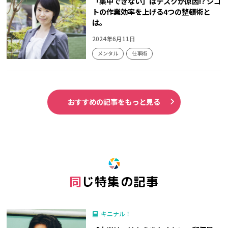
「集中できない」はデスクが原因!? シゴ
トの作業効率を上げる4つの整頓術と
は。
2024年6月11日
メンタル
仕事術
おすすめの記事をもっと見る
同じ特集の記事
キニナル！