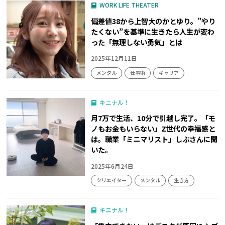
WORK LIFE THEATER
偏差値38から上智大のかとゆり。”やり
たくない”を基準に生きたら人生が変わ
った「無理しない勇気」とは
2025年12月11日
メンタル
仕事術
キャリア
キニナル！
月7万で生活、10分で引越し完了。「モ
ノもお金もいらない」Z世代の幸福感と
は。職業「ミニマリスト」しぶさんに聞
いた。
2025年6月24日
クリエイター
メンタル
生き方
キニナル！