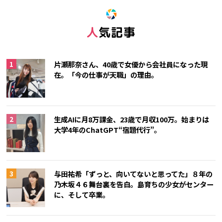
人気記事
片瀬那奈さん、40歳で女優から会社員になった現
在。「今の仕事が天職」の理由。
生成AIに月8万課金、23歳で月収100万。始まりは
大学4年のChatGPT“宿題代行”。
与田祐希「ずっと、向いてないと思ってた」８年の
乃木坂４６舞台裏を告白。島育ちの少女がセンター
に、そして卒業。