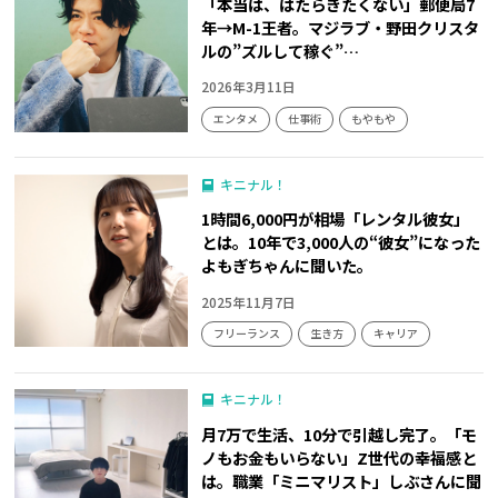
「本当は、はたらきたくない」郵便局7
年→M-1王者。マジラブ・野田クリスタ
ルの”ズルして稼ぐ”…
2026年3月11日
エンタメ
仕事術
もやもや
キニナル！
1時間6,000円が相場「レンタル彼女」
とは。10年で3,000人の“彼女”になった
よもぎちゃんに聞いた。
2025年11月7日
フリーランス
生き方
キャリア
キニナル！
月7万で生活、10分で引越し完了。「モ
ノもお金もいらない」Z世代の幸福感と
は。職業「ミニマリスト」しぶさんに聞