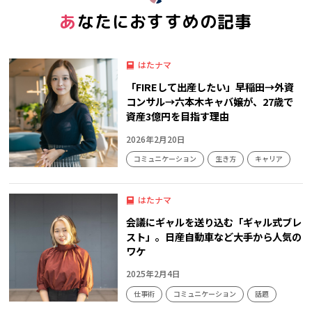
あなたにおすすめの記事
はたナマ
「FIREして出産したい」早稲田→外資
コンサル→六本木キャバ嬢が、27歳で
資産3億円を目指す理由
2026年2月20日
コミュニケーション
生き方
キャリア
はたナマ
会議にギャルを送り込む「ギャル式ブレ
スト」。日産自動車など大手から人気の
ワケ
2025年2月4日
仕事術
コミュニケーション
話題