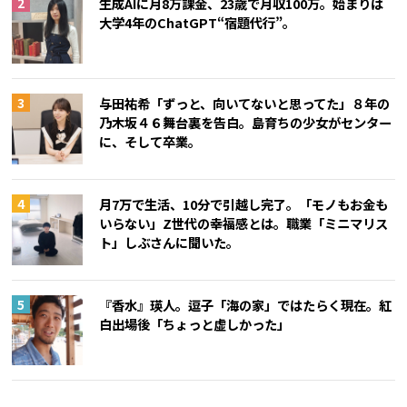
生成AIに月8万課金、23歳で月収100万。始まりは
大学4年のChatGPT“宿題代行”。
与田祐希「ずっと、向いてないと思ってた」８年の
乃木坂４６舞台裏を告白。島育ちの少女がセンター
に、そして卒業。
月7万で生活、10分で引越し完了。「モノもお金も
いらない」Z世代の幸福感とは。職業「ミニマリス
ト」しぶさんに聞いた。
『香水』瑛人。逗子「海の家」ではたらく現在。紅
白出場後「ちょっと虚しかった」