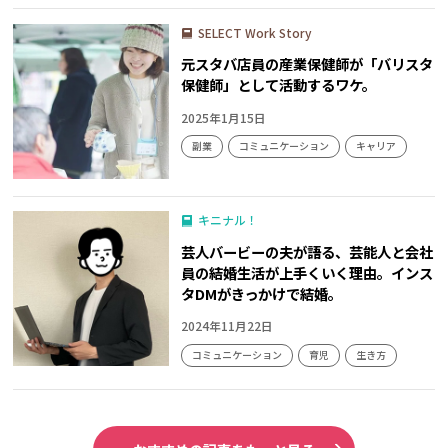
SELECT Work Story
元スタバ店員の産業保健師が「バリスタ
保健師」として活動するワケ。
2025年1月15日
副業
コミュニケーション
キャリア
キニナル！
芸人バービーの夫が語る、芸能人と会社
員の結婚生活が上手くいく理由。インス
タDMがきっかけで結婚。
2024年11月22日
コミュニケーション
育児
生き方