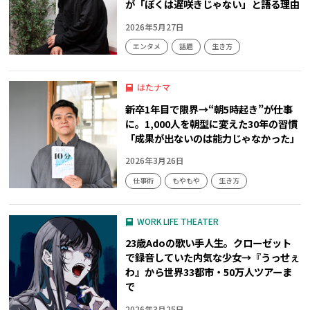
が「ぼくは遅咲きじゃない」と語る理由
2026年5月27日
エンタメ
話題
生き方
はたナマ
新卒1年目で限界→“朝5時起き”が仕事
に。1,000人を朝型に変えた30年の習慣
「成果が出ないのは能力じゃなかった」
2026年3月26日
仕事術
もやもや
生き方
WORK LIFE THEATER
23歳Adoの歌い手人生。クローゼット
で録音していた内気な少女→『うっせぇ
わ』から世界33都市・50万人ツアーま
で
2026年3月25日