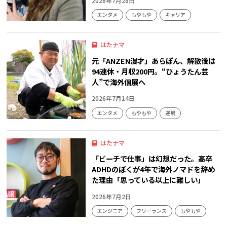
2026年7月28日
エンタメ
もやもや
キャリア
はたナマ
元「ANZEN漫才」あらぽん、解散後は
94連休・月収200円。“ひょうたん芸
人”で海外個展へ
2026年7月14日
エンタメ
もやもや
逆境
はたナマ
「ビーチで仕事」は幻想だった。高卒
ADHDのぼくが4年で海外ノマドを辞め
た理由「思っている以上に難しい」
2026年7月2日
エンジニア
フリーランス
もやもや