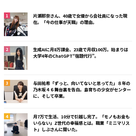
片瀬那奈さん、40歳で女優から会社員になった現
在。「今の仕事が天職」の理由。
生成AIに月8万課金、23歳で月収100万。始まりは
大学4年のChatGPT“宿題代行”。
与田祐希「ずっと、向いてないと思ってた」８年の
乃木坂４６舞台裏を告白。島育ちの少女がセンター
に、そして卒業。
月7万で生活、10分で引越し完了。「モノもお金も
いらない」Z世代の幸福感とは。職業「ミニマリス
ト」しぶさんに聞いた。