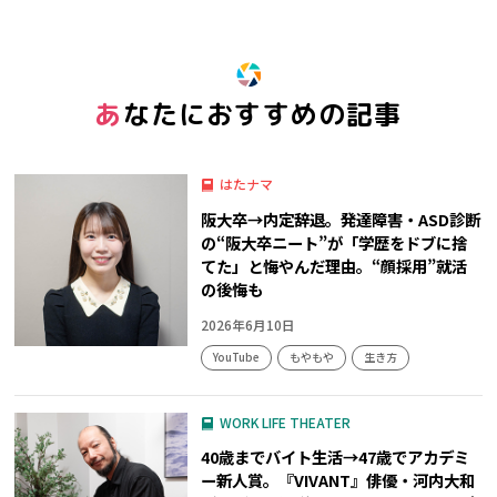
あなたにおすすめの記事
はたナマ
阪大卒→内定辞退。発達障害・ASD診断
の“阪大卒ニート”が「学歴をドブに捨
てた」と悔やんだ理由。“顔採用”就活
の後悔も
2026年6月10日
YouTube
もやもや
生き方
WORK LIFE THEATER
40歳までバイト生活→47歳でアカデミ
ー新人賞。『VIVANT』俳優・河内大和