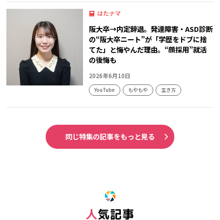
はたナマ
阪大卒→内定辞退。発達障害・ASD診断
の“阪大卒ニート”が「学歴をドブに捨
てた」と悔やんだ理由。“顔採用”就活
の後悔も
2026年6月10日
YouTube
もやもや
生き方
同じ特集の記事をもっと見る
人気記事