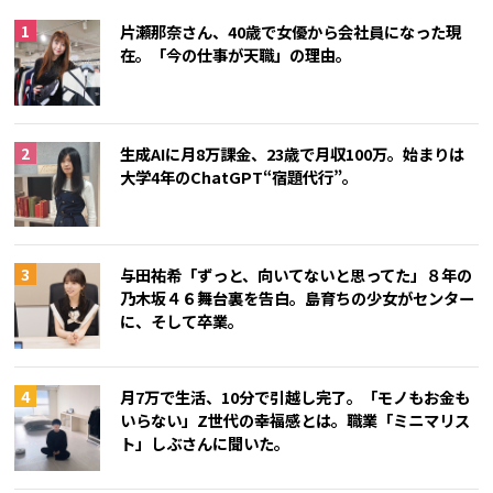
片瀬那奈さん、40歳で女優から会社員になった現
在。「今の仕事が天職」の理由。
生成AIに月8万課金、23歳で月収100万。始まりは
大学4年のChatGPT“宿題代行”。
与田祐希「ずっと、向いてないと思ってた」８年の
乃木坂４６舞台裏を告白。島育ちの少女がセンター
に、そして卒業。
月7万で生活、10分で引越し完了。「モノもお金も
いらない」Z世代の幸福感とは。職業「ミニマリス
ト」しぶさんに聞いた。