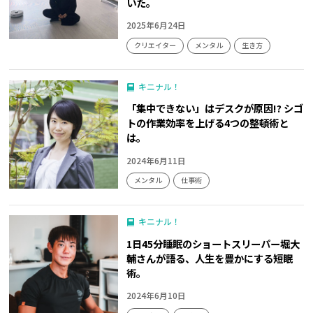
いた。
2025年6月24日
クリエイター
メンタル
生き方
キニナル！
「集中できない」はデスクが原因!? シゴ
トの作業効率を上げる4つの整頓術と
は。
2024年6月11日
メンタル
仕事術
キニナル！
1日45分睡眠のショートスリーパー堀大
輔さんが語る、人生を豊かにする短眠
術。
2024年6月10日