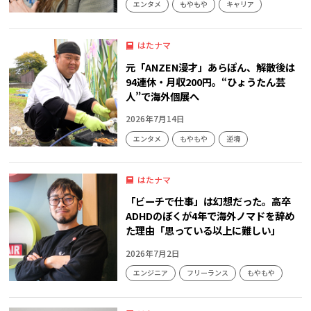
エンタメ
もやもや
キャリア
はたナマ
元「ANZEN漫才」あらぽん、解散後は
94連休・月収200円。“ひょうたん芸
人”で海外個展へ
2026年7月14日
エンタメ
もやもや
逆境
はたナマ
「ビーチで仕事」は幻想だった。高卒
ADHDのぼくが4年で海外ノマドを辞め
た理由「思っている以上に難しい」
2026年7月2日
エンジニア
フリーランス
もやもや