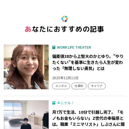
あなたにおすすめの記事
WORK LIFE THEATER
偏差値38から上智大のかとゆり。”やり
たくない”を基準に生きたら人生が変わ
った「無理しない勇気」とは
2025年12月11日
メンタル
仕事術
キャリア
キニナル！
月7万で生活、10分で引越し完了。「モ
ノもお金もいらない」Z世代の幸福感と
は。職業「ミニマリスト」しぶさんに聞