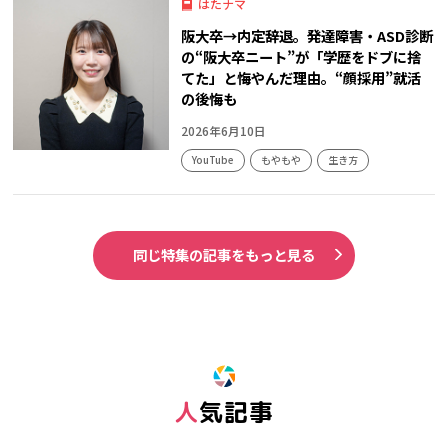
はたナマ
阪大卒→内定辞退。発達障害・ASD診断
の“阪大卒ニート”が「学歴をドブに捨
てた」と悔やんだ理由。“顔採用”就活
の後悔も
2026年6月10日
YouTube
もやもや
生き方
同じ特集の記事をもっと見る
人気記事