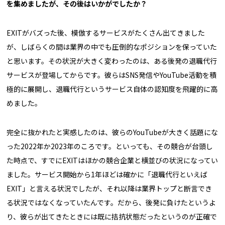
を集めましたが、その後はいかがでしたか？
EXITがバズった後、模倣するサービスがたくさん出てきました
が、しばらくの間は業界の中でも圧倒的なポジションを保っていた
と思います。その状況が大きく変わったのは、ある後発の退職代行
サービスが登場してからです。彼らはSNS発信やYouTube活動を積
極的に展開し、退職代行というサービス自体の認知度を飛躍的に高
めました。
完全に抜かれたと実感したのは、彼らのYouTubeが大きく話題にな
った2022年か2023年のころです。といっても、その競合が台頭し
た時点で、すでにEXITはほかの競合企業と横並びの状況になってい
ました。サービス開始から1年ほどは確かに「退職代行といえば
EXIT」と言える状況でしたが、それ以降は業界トップと断言でき
る状況ではなくなっていたんです。だから、後発に負けたというよ
り、彼らが出てきたときには既に拮抗状態だったというのが正確で