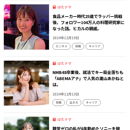
はたナマ
食品メーカー時代25歳でラッパー挑戦
後、フォロワー104万人の料理研究家に
なった話。ヒカルの親戚。
2024年12月19日
エンタメ
挑戦
キャリア
はたナマ
NMB48卒業後、就活でキー局全落ちも
「ABEMAアナ」で人気の瀧山あかねと
は。
2024年12月13日
挑戦
生き方
キャリア
はたナマ
聴覚ゼロの私が8年勤めたソニーを辞