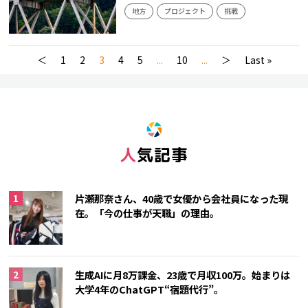
地方
プロジェクト
挑戦
＜
1
2
3
4
5
...
10
...
＞
Last »
人気記事
片瀬那奈さん、40歳で女優から会社員になった現
在。「今の仕事が天職」の理由。
生成AIに月8万課金、23歳で月収100万。始まりは
大学4年のChatGPT“宿題代行”。