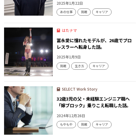
2025年1月22日
あの仕事
挑戦
キャリア
はたナマ
冨永愛に憧れたモデルが、26歳でプロ
レスラーへ転身した話。
2025年1月9日
挑戦
生き方
キャリア
SELECT Work Story
32歳3児の父・未経験エンジニア職へ
「嫁ブロック」乗りこえ転職した話。
2024年12月26日
もやもや
挑戦
キャリア