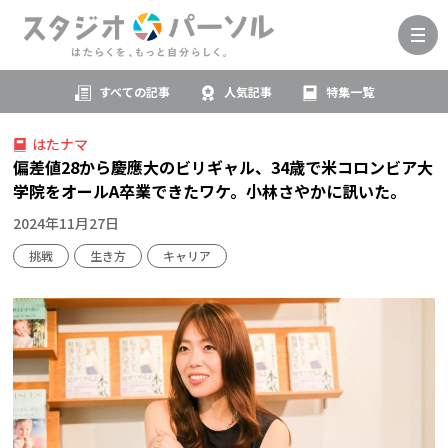
すべての記事
人気記事
特集一覧
はたナマ
偏差値28から慶應大のビリギャル、34歳で米コロンビア大
学院をオールA卒業できたワケ。小林さやかに訊いた。
2024年11月27日
挑戦
生き方
キャリア