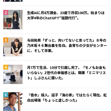
生成AIに月8万課金、23歳で月収100万。始まりは
大学4年のChatGPT“宿題代行”。
与田祐希「ずっと、向いてないと思ってた」８年の
乃木坂４６舞台裏を告白。島育ちの少女がセンター
に、そして卒業。
月7万で生活、10分で引越し完了。「モノもお金も
いらない」Z世代の幸福感とは。職業「ミニマリス
ト」しぶさんに聞いた。
『香水』瑛人。逗子「海の家」ではたらく現在。紅
白出場後「ちょっと虚しかった」