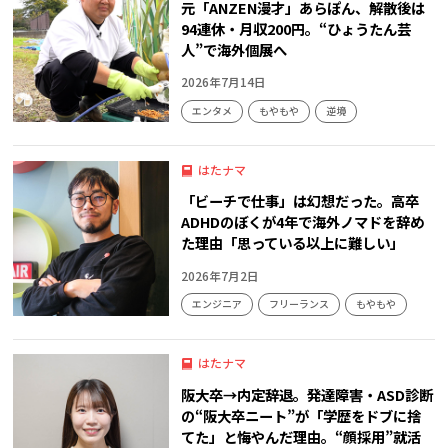
元「ANZEN漫才」あらぽん、解散後は
94連休・月収200円。“ひょうたん芸
人”で海外個展へ
2026年7月14日
エンタメ
もやもや
逆境
はたナマ
「ビーチで仕事」は幻想だった。高卒
ADHDのぼくが4年で海外ノマドを辞め
た理由「思っている以上に難しい」
2026年7月2日
エンジニア
フリーランス
もやもや
はたナマ
阪大卒→内定辞退。発達障害・ASD診断
の“阪大卒ニート”が「学歴をドブに捨
てた」と悔やんだ理由。“顔採用”就活