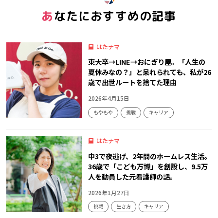
あなたにおすすめの記事
はたナマ
東大卒→LINE→おにぎり屋。「人生の
夏休みなの？」と呆れられても、私が26
歳で出世ルートを捨てた理由
2026年4月15日
もやもや
挑戦
キャリア
はたナマ
中3で夜逃げ、2年間のホームレス生活。
36歳で「こども万博」を創設し、9.5万
人を動員した元看護師の話。
2026年1月27日
挑戦
生き方
キャリア