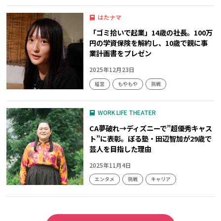
はたナマ
「ゴミ拾いで起業」14歳の社長。100万
円の学資保険を解約し、10歳で親に事
業計画書をプレゼン
2025年12月23日
経営
もやもや
挑戦
WORK LIFE THEATER
CA夢破れ→ディズニーで”超優秀キャス
ト”に表彰。ぼる塾・田辺智加が29歳で
芸人を目指した理由
2025年11月4日
エンタメ
挑戦
キャリア