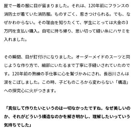
屋で一着の服に目が留まりました。それは、120年前にフランスの
消防士が着ていた消防服。ものすごく、惹きつけられる。でも、な
ぜかわからない。その理由を知りたくて、学生にとっては大金の3
万円を支払い購入。自宅に持ち帰り、思い切って縫い糸にハサミを
入れました。
その瞬間、目が釘付けになりました。オーダーメイドのスーツと同
じような作り方で、細部にいたるまで丁寧に手縫いされていたので
す。120年前の熟練の手仕事に心を鷲づかみにされ、長谷川さんは
涙をこぼしました。この時、子どものころから変わらない「構造」
への探究心に火がつきます。
「真似して作りたいというのは一切なかったですね。なぜ美しいの
か、それがどういう構造なのかを解き明かし、理解したいっていう
気持ちでした」