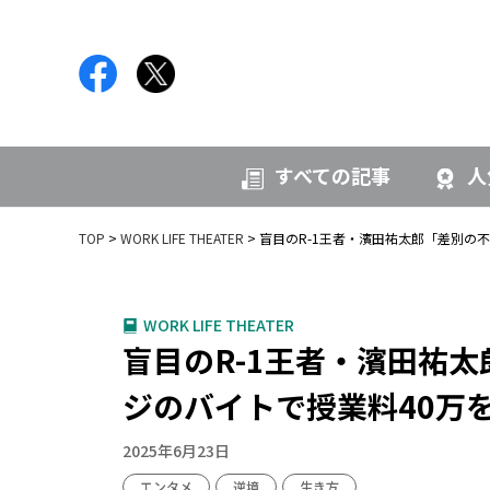
すべての記事
人
TOP
WORK LIFE THEATER
盲目のR-1王者・濱田祐太郎「差別の
WORK LIFE THEATER
盲目のR-1王者・濱田祐
ジのバイトで授業料40万を
2025年6月23日
エンタメ
逆境
生き方