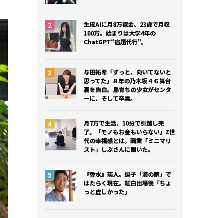
生成AIに月8万課金、23歳で月収
生成AIに月8万課金、23歳で月収
100万。始まりは大学4年の
100万。始まりは大学4年の
ChatGPT“宿題代行”。
ChatGPT“宿題代行”。
与田祐希「ずっと、向いてないと
与田祐希「ずっと、向いてないと
思ってた」８年の乃木坂４６舞台
思ってた」８年の乃木坂４６舞台
裏を告白。島育ちの少女がセンタ
裏を告白。島育ちの少女がセンタ
ーに、そして卒業。
ーに、そして卒業。
月7万で生活、10分で引越し完
月7万で生活、10分で引越し完
了。「モノもお金もいらない」Z世
了。「モノもお金もいらない」Z世
代の幸福感とは。職業「ミニマリ
代の幸福感とは。職業「ミニマリ
スト」しぶさんに聞いた。
スト」しぶさんに聞いた。
『香水』瑛人。逗子「海の家」で
『香水』瑛人。逗子「海の家」で
はたらく現在。紅白出場後「ちょ
はたらく現在。紅白出場後「ちょ
っと虚しかった」
っと虚しかった」