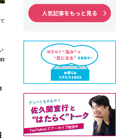
人気記事をもっと見る
人気記事をもっと見る
て
い
粋
濱
強