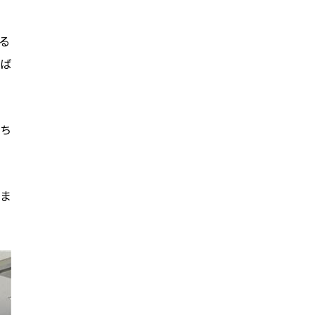
る
ば
ち
ま