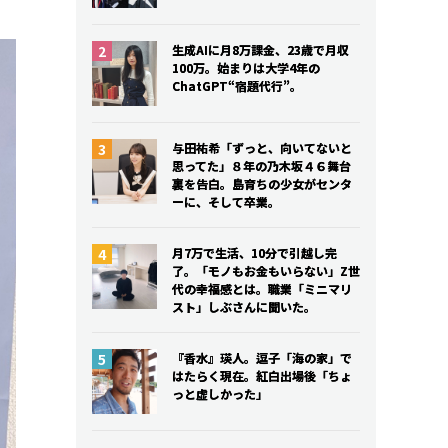
生成AIに月8万課金、23歳で月収
生成AIに月8万課金、23歳で月収
100万。始まりは大学4年の
100万。始まりは大学4年の
ChatGPT“宿題代行”。
ChatGPT“宿題代行”。
与田祐希「ずっと、向いてないと
与田祐希「ずっと、向いてないと
思ってた」８年の乃木坂４６舞台
思ってた」８年の乃木坂４６舞台
裏を告白。島育ちの少女がセンタ
裏を告白。島育ちの少女がセンタ
ーに、そして卒業。
ーに、そして卒業。
月7万で生活、10分で引越し完
月7万で生活、10分で引越し完
了。「モノもお金もいらない」Z世
了。「モノもお金もいらない」Z世
代の幸福感とは。職業「ミニマリ
代の幸福感とは。職業「ミニマリ
スト」しぶさんに聞いた。
スト」しぶさんに聞いた。
『香水』瑛人。逗子「海の家」で
『香水』瑛人。逗子「海の家」で
はたらく現在。紅白出場後「ちょ
はたらく現在。紅白出場後「ちょ
っと虚しかった」
っと虚しかった」