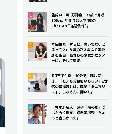
生成AIに月8万課金、23歳で月収
100万。始まりは大学4年の
ChatGPT“宿題代行”。
与田祐希「ずっと、向いてないと
思ってた」８年の乃木坂４６舞台
裏を告白。島育ちの少女がセンタ
ーに、そして卒業。
月7万で生活、10分で引越し完
了。「モノもお金もいらない」Z世
代の幸福感とは。職業「ミニマリ
スト」しぶさんに聞いた。
『香水』瑛人。逗子「海の家」で
はたらく現在。紅白出場後「ちょ
っと虚しかった」