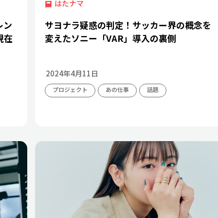
はたナマ
レン
サヨナラ疑惑の判定！サッカー界の概念を
現在
変えたソニー「VAR」導入の裏側
2024年4月11日
プロジェクト
あの仕事
話題