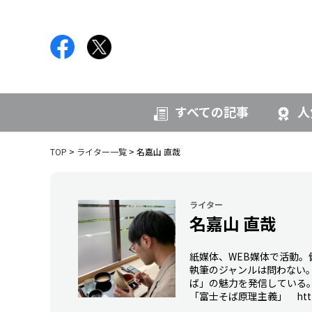
すべての記事
人
TOP
ライター一覧
名嘉山 直哉
ライター
名嘉山 直哉
紙媒体、WEB媒体で活動。
執筆のジャンルは問わない
ば」の魅力を発信している
「富士そば原理主義」 https://