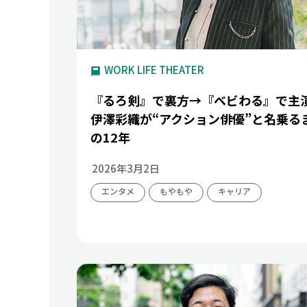
WORK LIFE THEATER
『るろ剣』で裏方→『ベビわる』で主
伊澤彩織が“アクション俳優”と名乗る
の12年
2026年3月2日
エンタメ
もやもや
キャリア