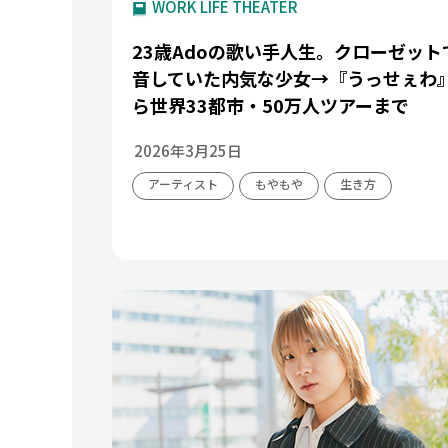
WORK LIFE THEATER
23歳Adoの歌い手人生。クローゼット
音していた内気な少女→『うっせぇわ
ら世界33都市・50万人ツアーまで
2026年3月25日
アーティスト
もやもや
生き方