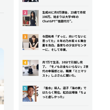
生成AIに月8万課金、23歳で月収
100万。始まりは大学4年の
ChatGPT“宿題代行”。
与田祐希「ずっと、向いてないと
思ってた」８年の乃木坂４６舞台
裏を告白。島育ちの少女がセンタ
ーに、そして卒業。
月7万で生活、10分で引越し完
了。「モノもお金もいらない」Z世
代の幸福感とは。職業「ミニマリ
スト」しぶさんに聞いた。
『香水』瑛人。逗子「海の家」で
はたらく現在。紅白出場後「ちょ
っと虚しかった」