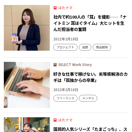
はたナマ
社内で約100人の「耳」を撮影……「ナ
イトミン 耳ほぐタイム」大ヒットを生
んだ担当者の奮闘
2022年2月18日
プロジェクト
話題
商品開発
SELECT Work Story
好きな仕事で稼げない。劣等感解消のカ
ギは「孤独からの卒業」
2022年2月16日
フリーランス
メンタル
はたナマ
国民的人気シリーズ「たまごっち」、ス