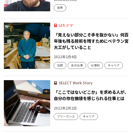
世界
はたナマ
「見えない部分こそ手を抜かない」何百
年後も残る技術を残すためにベテラン宮
大工がしていること
2022年2月4日
伝統
あの仕事
仕事術
キャリア
SELECT Work Story
「ここではないどこか」を求める人が、
自分の存在価値を感じられる仕事とは
2022年2月2日
フリーランス
キャリア