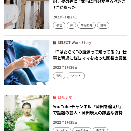
記。夢の先に “本当に自分がやるべきこ
と“があった
2022年1月27日
移住
夢
商品開発
挑戦
SELECT Work Story
「“はたらく”の語源って知ってる？」仕
事と育児に悩むママを救った園長の言葉
2022年1月26日
育児
もやもや
はたナマ
YouTubeチャンネル『岡田を追え!!』
で話題の芸人・岡田康太の謙虚な姿勢
2022年1月25日
エンタメ
YouTube
生き方