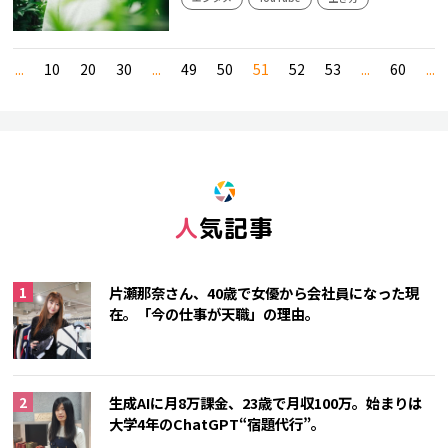
...
10
20
30
...
49
50
51
52
53
...
60
...
人気記事
片瀬那奈さん、40歳で女優から会社員になった現
在。「今の仕事が天職」の理由。
生成AIに月8万課金、23歳で月収100万。始まりは
大学4年のChatGPT“宿題代行”。