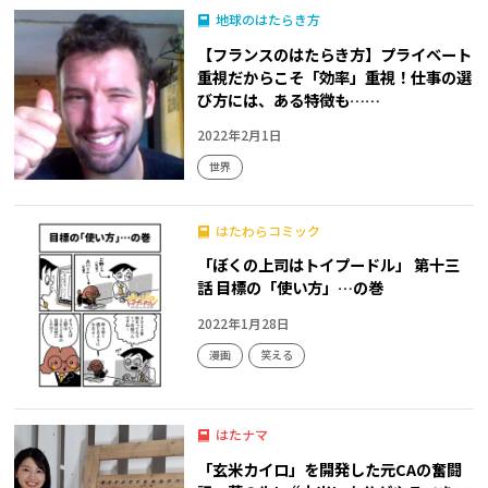
地球のはたらき方
【フランスのはたらき方】プライベート
重視だからこそ「効率」重視！仕事の選
び方には、ある特徴も……
2022年2月1日
世界
はたわらコミック
「ぼくの上司はトイプードル」 第十三
話 目標の「使い方」…の巻
2022年1月28日
漫画
笑える
はたナマ
「玄米カイロ」を開発した元CAの奮闘