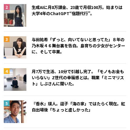
生成AIに月8万課金、23歳で月収100万。始まりは
大学4年のChatGPT“宿題代行”。
与田祐希「ずっと、向いてないと思ってた」８年の
乃木坂４６舞台裏を告白。島育ちの少女がセンター
に、そして卒業。
月7万で生活、10分で引越し完了。「モノもお金も
いらない」Z世代の幸福感とは。職業「ミニマリス
ト」しぶさんに聞いた。
『香水』瑛人。逗子「海の家」ではたらく現在。紅
白出場後「ちょっと虚しかった」