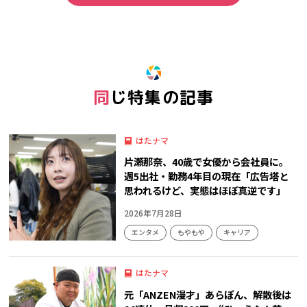
同じ特集の記事
はたナマ
片瀬那奈、40歳で女優から会社員に。
週5出社・勤務4年目の現在「広告塔と
思われるけど、実態はほぼ真逆です」
2026年7月28日
エンタメ
もやもや
キャリア
はたナマ
元「ANZEN漫才」あらぽん、解散後は