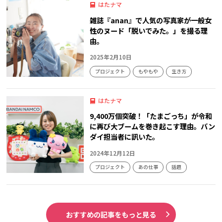
はたナマ
雑誌『anan』で人気の写真家が一般女
性のヌード「脱いでみた。」を撮る理
由。
2025年2月10日
プロジェクト
もやもや
生き方
はたナマ
9,400万個突破！「たまごっち」が令和
に再び大ブームを巻き起こす理由。バン
ダイ担当者に訊いた。
2024年12月12日
プロジェクト
あの仕事
話題
おすすめの記事をもっと見る