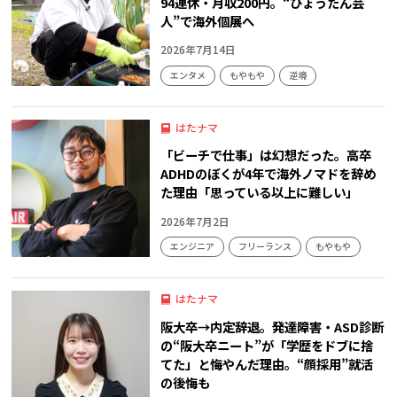
94連休・月収200円。“ひょうたん芸
人”で海外個展へ
2026年7月14日
エンタメ
もやもや
逆境
はたナマ
「ビーチで仕事」は幻想だった。高卒
ADHDのぼくが4年で海外ノマドを辞め
た理由「思っている以上に難しい」
2026年7月2日
エンジニア
フリーランス
もやもや
はたナマ
阪大卒→内定辞退。発達障害・ASD診断
の“阪大卒ニート”が「学歴をドブに捨
てた」と悔やんだ理由。“顔採用”就活
の後悔も