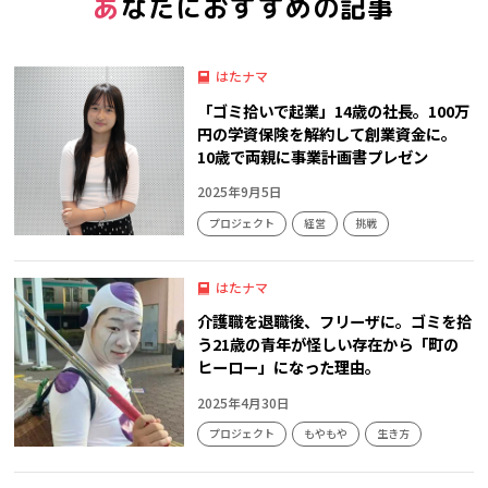
あなたにおすすめの記事
はたナマ
「ゴミ拾いで起業」14歳の社長。100万
円の学資保険を解約して創業資金に。
10歳で両親に事業計画書プレゼン
2025年9月5日
プロジェクト
経営
挑戦
はたナマ
介護職を退職後、フリーザに。ゴミを拾
う21歳の青年が怪しい存在から「町の
ヒーロー」になった理由。
2025年4月30日
プロジェクト
もやもや
生き方