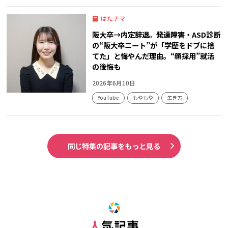
はたナマ
阪大卒→内定辞退。発達障害・ASD診断
の“阪大卒ニート”が「学歴をドブに捨
てた」と悔やんだ理由。“顔採用”就活
の後悔も
2026年6月10日
YouTube
もやもや
生き方
同じ特集の記事をもっと見る
人気記事