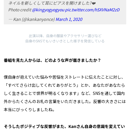
ネイルを新しくして耳にピアスを開けました?❤️
Photo credit
@kingyogyogyou
pic.twitter.com/hSXVNaM2zD
— Kan (@kankanyonce)
March 1, 2020
出演以降、自身の服装やアクセサリー選びなど
自身のSNSでもいきいきとした様子を発信している
――番組を見た人からは、どのような声が届きましたか？
僕自身が抱えていた悩みや苦悩をストレートに伝えたことに対し、
「すべてさらけ出してくれてありがとう」とか、あなたがあなたら
しく生きることで世界が明るくなります」など、SNSを通して国内
外からたくさんのお礼の言葉をいただきました。反響の大きさには
本当にびっくりしましたね。
そうしたポジティブな反響がまた、Kanさん自身の意識を変えてい