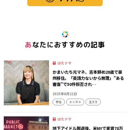
※ この記事は「グッ！」済みです。もう一度押すと解除されます。
あなたにおすすめの記事
はたナマ
かまいたち元マネ、吉本辞め28歳で豪
州移住。「英語力ないから無理」”ある
審査”で50件拒否され…
2025年8月21日
移住
エンタメ
生き方
はたナマ
地下アイドル脱退後、米NYで家賃70万