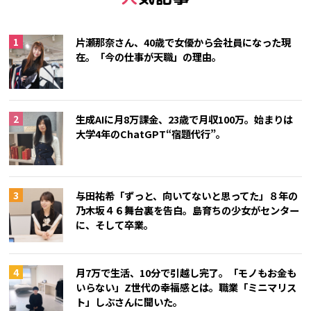
片瀬那奈さん、40歳で女優から会社員になった現
在。「今の仕事が天職」の理由。
生成AIに月8万課金、23歳で月収100万。始まりは
大学4年のChatGPT“宿題代行”。
与田祐希「ずっと、向いてないと思ってた」８年の
乃木坂４６舞台裏を告白。島育ちの少女がセンター
に、そして卒業。
月7万で生活、10分で引越し完了。「モノもお金も
いらない」Z世代の幸福感とは。職業「ミニマリス
ト」しぶさんに聞いた。