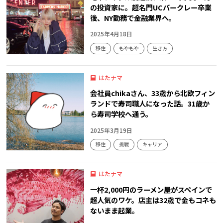
の投資家に。超名門UCバークレー卒業
後、NY勤務で金融業界へ。
2025年4月18日
移住
もやもや
生き方
はたナマ
会社員chikaさん、33歳から北欧フィン
ランドで寿司職人になった話。31歳か
ら寿司学校へ通う。
2025年3月19日
移住
挑戦
キャリア
はたナマ
一杯2,000円のラーメン屋がスペインで
超人気のワケ。店主は32歳で金もコネも
ないまま起業。