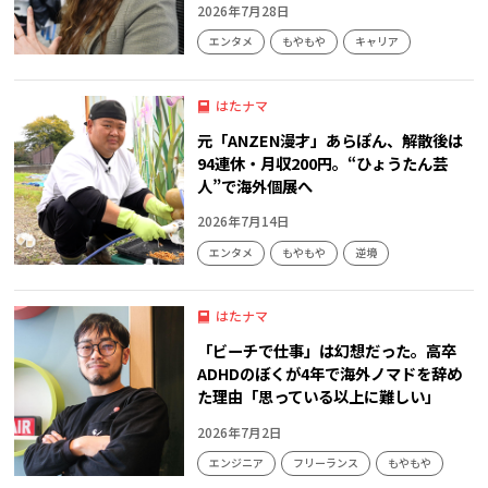
2026年7月28日
エンタメ
もやもや
キャリア
はたナマ
元「ANZEN漫才」あらぽん、解散後は
94連休・月収200円。“ひょうたん芸
人”で海外個展へ
2026年7月14日
エンタメ
もやもや
逆境
はたナマ
「ビーチで仕事」は幻想だった。高卒
ADHDのぼくが4年で海外ノマドを辞め
た理由「思っている以上に難しい」
2026年7月2日
エンジニア
フリーランス
もやもや