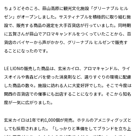
ちょうどそのころ、蒜山高原に観光文化施設「グリーナブル ヒル
ゼン」がオープンしました。サスティナブルを積極的に取り組む施
設で、販売する商品の選定を大手百貨店が行っていました。同時期
に五賀さんが蒜山でアロマキャンドルをつくっていたことから、百
貨店のバイヤーから声がかかり、グリーナブル ヒルゼンで販売す
ることになったのです。
LE LIONの販売した商品は、玄米カイロ、アロマキャンドル、ライ
スオイルや青森ビバを使った消臭剤など、選りすぐりの環境に配慮
した商品の数々。施設に訪れる人に大変好評でした。そこで今度は
関西の百貨店での催事にも出店することになります。そこから知名
度が一気に広がりました。
玄米カイロは1年で約1,000個が完売。ホテルのアメニティグッズと
しても採用されました。「しっかりと準備をしてブランドを立ち上