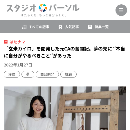
すべての記事
人気記事
特集一覧
はたナマ
「玄米カイロ」を開発した元CAの奮闘記。夢の先に “本当
に自分がやるべきこと“があった
2022年1月27日
移住
夢
商品開発
挑戦