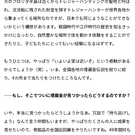
カのフロリダ半島は古くからトレジャーハンティングの聖地と呼ば
れ、沈没船に残された財宝を探すトレジャーハンターが世界各地か
ら集まってくる場所なのですが、日本でも同じようなことができな
いかという構想があります。戦国時代や江戸時代の歴史を知るきっ
かけになったり、自然豊かな場所で体を動かす体験をすることがで
きたりと、子どもたちにとってもいい経験になるはずです。
もうひとつは、やっぱり「いよいよ宝は近いぞ」という感触がある
からでしょうか（笑）。いま、全国各地の埋蔵金伝説を絞りに絞
り、4カ所まで当たりをつけたところなんです。
──もし、そこでついに埋蔵金が見つかったらどうするのですか？
いや、本当に見つかったらどうしようかなあ。冗談で「持ち逃げし
よう」なんて言う仲間もいますが、やっぱりたくさんの人に成果を
見せたいので、発掘品の全国巡回展をやりたいですね。49年間何も