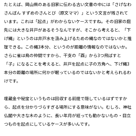
たとえば、岡山県のある旧家に伝わる古い文書の中には「さげなわ
さんぼん すずめのさんとび（原文ママ）」という文言が残されて
います。これは「起点」がわからないケースですね。その旧家の庭
先には大きな井戸があるそうなんですが、そこから考えると、「下
げ縄」というのは井戸水を汲み上げるための縄なのではないかと推
理できる。この縄3本分、というのが距離の情報なのではないか。
さらに雀は鳥の仲間ですから、干支の「酉」から3つ飛ばすと
「子」になることを考えると、井戸を起点に子の方角へ、下げ縄3
本分の距離の場所に何かが眠っているのではないかと考えられるわ
けです。
埋蔵金や秘宝というものは回収する前提で隠しているはずですか
ら、起点を分かりづらすぎる場所にする意味がない。むしろ、神社
仏閣や大きな木のように、長い年月が経っても動かないもの・目立
つものを起点にしているケースが多いんです。