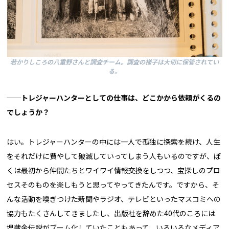
若かりしころの八重野さんと調査チーム。調査の様子は大切に保管されてい
る。
──トレジャーハンターとしての仕事は、どこかから依頼がくるの
でしょうか？
はい。トレジャーハンターの中には一人で孤独に探索を続け、人生
をそれだけに費やして破滅していってしまう人もいるのですが、ぼ
くは最初から仲間たちとワイワイ情報交換をしつつ、宝探しのプロ
セスそのものを楽しもうと思ってやってきたんです。ですから、そ
んな活動を嗅ぎつけた新聞やラジオ、テレビといったマスコミへの
協力もたくさんしてきましたし、出版社を辞めた40代のころには
埋蔵金伝説がブーム化していたこともあって、いろいろなメディア