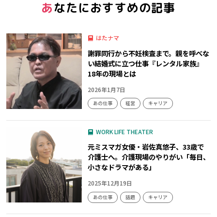
あなたにおすすめの記事
はたナマ
謝罪同行から不妊検査まで。親を呼べな
い結婚式に立つ仕事『レンタル家族』
18年の現場とは
2026年1月7日
あの仕事
経営
キャリア
WORK LIFE THEATER
元ミスマガ女優・岩佐真悠子、33歳で
介護士へ。介護現場のやりがい「毎日、
小さなドラマがある」
2025年12月19日
あの仕事
話題
キャリア