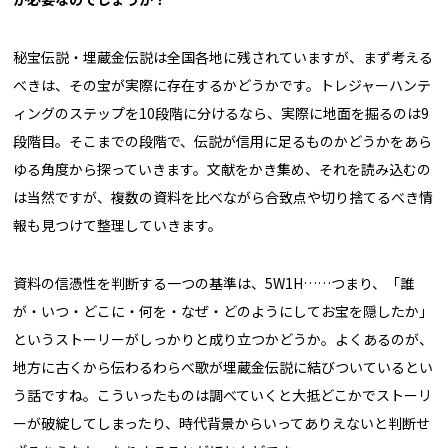
秘宝伝説・埋蔵金伝説は全国各地に残されていますが、まず考える
べきは、その宝が実際に存在するかどうかです。トレジャーハンテ
ィングのステップを10段階に分けるなら、実際に地面を掘るのは9
段階目。そこまでの段階で、伝説が信用に足るものかどうかをあら
ゆる角度から探っていきます。文献をかき集め、それを読み込むの
は当然ですが、複数の資料を比べながら合致点や切り捨てるべき情
報も見つけて整理していきます。
資料の信憑性を判断する一つの基準は、5W1H……つまり、「誰
が・いつ・どこに・何を・なぜ・どのようにしてお宝を隠したか」
というストーリーがしっかりと成り立つかどうか。よくあるのが、
地方に古くから伝わるわらべ歌が埋蔵金伝説に結びついているとい
う話ですね。こういったものは調べていくと大抵どこかでストーリ
ーが破綻してしまったり、時代背景からいってありえないと判断せ