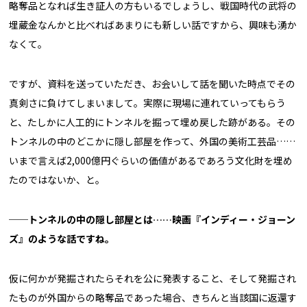
略奪品となれば生き証人の方もいるでしょうし、戦国時代の武将の
埋蔵金なんかと比べればあまりにも新しい話ですから、興味も湧か
なくて。
ですが、資料を送っていただき、お会いして話を聞いた時点でその
真剣さに負けてしまいまして。実際に現場に連れていってもらう
と、たしかに人工的にトンネルを掘って埋め戻した跡がある。その
トンネルの中のどこかに隠し部屋を作って、外国の美術工芸品……
いまで言えば2,000億円ぐらいの価値があるであろう文化財を埋め
たのではないか、と。
──トンネルの中の隠し部屋とは……映画『インディー・ジョーン
ズ』のような話ですね。
仮に何かが発掘されたらそれを公に発表すること、そして発掘され
たものが外国からの略奪品であった場合、きちんと当該国に返還す