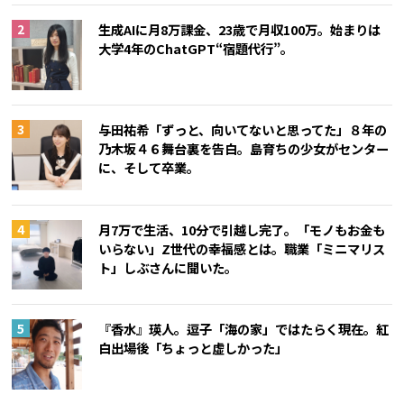
生成AIに月8万課金、23歳で月収100万。始まりは
大学4年のChatGPT“宿題代行”。
与田祐希「ずっと、向いてないと思ってた」８年の
乃木坂４６舞台裏を告白。島育ちの少女がセンター
に、そして卒業。
月7万で生活、10分で引越し完了。「モノもお金も
いらない」Z世代の幸福感とは。職業「ミニマリス
ト」しぶさんに聞いた。
『香水』瑛人。逗子「海の家」ではたらく現在。紅
白出場後「ちょっと虚しかった」