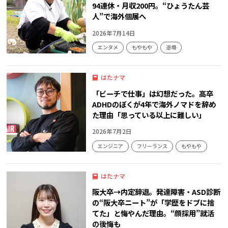
94連休・月収200円。“ひょうたん芸
人”で海外個展へ
2026年7月14日
エンタメ
もやもや
逆境
はたナマ
「ビーチで仕事」は幻想だった。高卒
ADHDのぼくが4年で海外ノマドを辞め
た理由「思っている以上に難しい」
2026年7月2日
エンジニア
フリーランス
もやもや
はたナマ
阪大卒→内定辞退。発達障害・ASD診断
の“阪大卒ニート”が「学歴をドブに捨
てた」と悔やんだ理由。“顔採用”就活
の後悔も