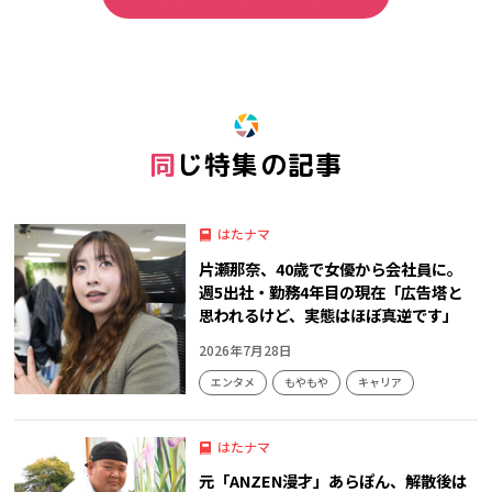
同じ特集の記事
はたナマ
片瀬那奈、40歳で女優から会社員に。
週5出社・勤務4年目の現在「広告塔と
思われるけど、実態はほぼ真逆です」
2026年7月28日
エンタメ
もやもや
キャリア
はたナマ
元「ANZEN漫才」あらぽん、解散後は