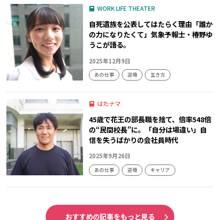
WORK LIFE THEATER
自死遺族を公表してはたらく理由「誰か
の力になりたくて」気象予報士・椿野ゆ
うこが語る。
2025年12月9日
あの仕事
逆境
生き方
はたナマ
45歳で花王の部長職を捨て、倍率548倍
の“民間校長”に。「自分は場違い」自
信を失うばかりの会社員時代
2025年9月26日
あの仕事
逆境
キャリア
おすすめの記事をもっと見る