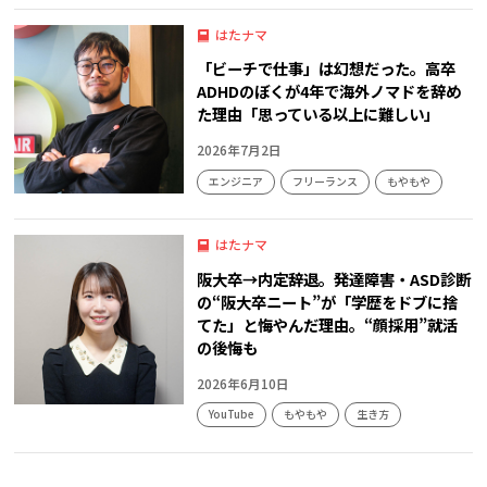
はたナマ
「ビーチで仕事」は幻想だった。高卒
ADHDのぼくが4年で海外ノマドを辞め
た理由「思っている以上に難しい」
2026年7月2日
エンジニア
フリーランス
もやもや
はたナマ
阪大卒→内定辞退。発達障害・ASD診断
の“阪大卒ニート”が「学歴をドブに捨
てた」と悔やんだ理由。“顔採用”就活
の後悔も
2026年6月10日
YouTube
もやもや
生き方