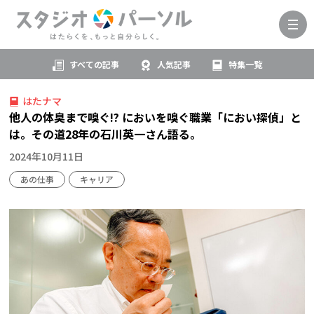
すべての記事
人気記事
特集一覧
はたナマ
他人の体臭まで嗅ぐ!? においを嗅ぐ職業「におい探偵」と
は。その道28年の石川英一さん語る。
2024年10月11日
あの仕事
キャリア