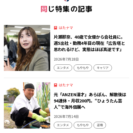
同じ特集の記事
はたナマ
片瀬那奈、40歳で女優から会社員に。
週5出社・勤務4年目の現在「広告塔と
思われるけど、実態はほぼ真逆です」
2026年7月28日
エンタメ
もやもや
キャリア
はたナマ
元「ANZEN漫才」あらぽん、解散後は
94連休・月収200円。“ひょうたん芸
人”で海外個展へ
2026年7月14日
エンタメ
もやもや
逆境