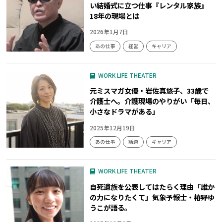
い結婚式に立つ仕事『レンタル家族』
18年の現場とは
2026年1月7日
あの仕事
経営
キャリア
WORK LIFE THEATER
元ミスマガ女優・岩佐真悠子、33歳で
介護士へ。介護現場のやりがい「毎日、
小さなドラマがある」
2025年12月19日
あの仕事
話題
キャリア
WORK LIFE THEATER
自死遺族を公表してはたらく理由「誰か
の力になりたくて」気象予報士・椿野ゆ
うこが語る。